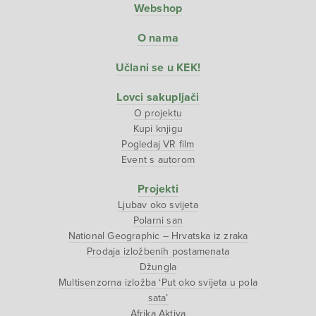
Webshop
O nama
Učlani se u KEK!
Lovci sakupljači
O projektu
Kupi knjigu
Pogledaj VR film
Event s autorom
Projekti
Ljubav oko svijeta
Polarni san
National Geographic – Hrvatska iz zraka
Prodaja izložbenih postamenata
Džungla
Multisenzorna izložba ‘Put oko svijeta u pola
sata’
Afrika Aktiva