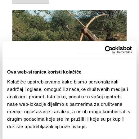
Ova web-stranica koristi kolačiće
22.11.2023.
Kolačiće upotrebljavamo kako bismo personalizirali
Odluke
sadržaj i oglase, omogućili značajke društvenih medija i
Projekt je ušao u onu fazu, kad svakodnevno moram
analizirali promet. Isto tako, podatke o vašoj upotrebi
donositi masu odluka, pa dođe do paralize, zaštopa,
naše web-lokacije dijelimo s partnerima za društvene
stanem ne mogu ništa, ne znam šta bi dalje. Kada bi. Ali
medije, oglašavanje i analizu, a oni ih mogu kombinirati s
ide sve, ide… Valjda će bit ok…...
drugim podacima koje ste im pružili ili koje su prikupili
ČITAJTE DALJE
dok ste upotrebljavali njihove usluge.