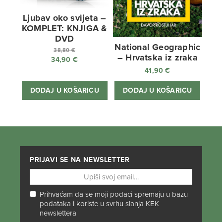
Ljubav oko svijeta –
KOMPLET: KNJIGA &
DVD
National Geographic
38,80
€
– Hrvatska iz zraka
34,90
€
Izvorna
41,90
€
cijena
Trenutna
bila
cijena
DODAJ U KOŠARICU
DODAJ U KOŠARICU
je:
je:
38,80 €.
34,90 €.
PRIJAVI SE NA NEWSLETTER
Prihvaćam da se moji podaci spremaju u bazu
podataka i koriste u svrhu slanja KEK
newslettera