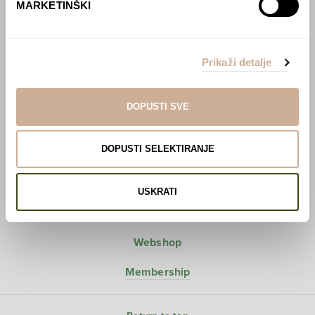
MARKETINŠKI
Hunter-Gatherers
Projects
Prikaži detalje
Love Around The World
Polar dream
National Geographic – Croatia from above
DOPUSTI SVE
Expeditions
DOPUSTI SELEKTIRANJE
Lectures
Blog
USKRATI
About us
Webshop
Membership