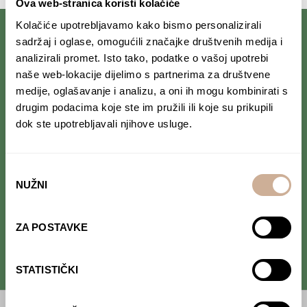
Ova web-stranica koristi kolačiće
Kolačiće upotrebljavamo kako bismo personalizirali
sadržaj i oglase, omogućili značajke društvenih medija i
Follow us on Facebook.
analizirali promet. Isto tako, podatke o vašoj upotrebi
Read interesting stories that we
naše web-lokacije dijelimo s partnerima za društvene
occasionally publish.
medije, oglašavanje i analizu, a oni ih mogu kombinirati s
drugim podacima koje ste im pružili ili koje su prikupili
dok ste upotrebljavali njihove usluge.
Follow us on Instagram.
Find out where we are and follow our
adventure in real time.
Odabir
NUŽNI
pristanka
Follow us on YouTube.
Take a look at our project's
ZA POSTAVKE
videos.
STATISTIČKI