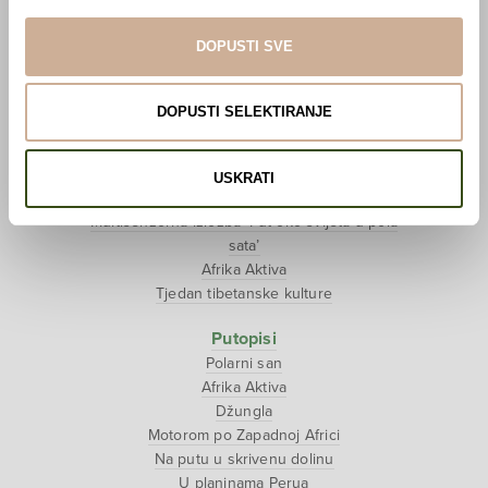
Pogledaj VR film
Event s autorom
DOPUSTI SVE
Projekti
Ljubav oko svijeta
DOPUSTI SELEKTIRANJE
Polarni san
National Geographic – Hrvatska iz zraka
Prodaja izložbenih postamenata
USKRATI
Džungla
Multisenzorna izložba ‘Put oko svijeta u pola
sata’
Afrika Aktiva
Tjedan tibetanske kulture
Putopisi
Polarni san
Afrika Aktiva
Džungla
Motorom po Zapadnoj Africi
Na putu u skrivenu dolinu
U planinama Perua