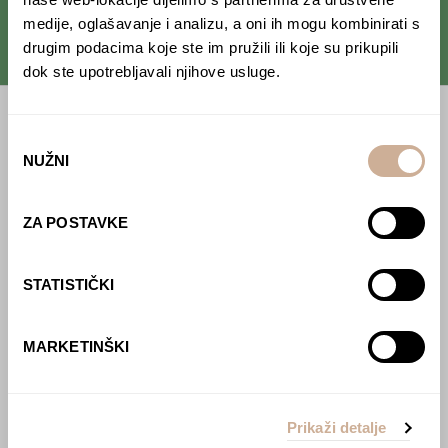
medije, oglašavanje i analizu, a oni ih mogu kombinirati s
drugim podacima koje ste im pružili ili koje su prikupili
dok ste upotrebljavali njihove usluge.
Početna
Odabir
NUŽNI
pristanka
Predavanja
Izdanja
ZA POSTAVKE
Webshop
STATISTIČKI
O nama
Učlani se u KEK!
MARKETINŠKI
Lovci sakupljači
O projektu
Prikaži detalje
Kupi knjigu