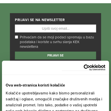
PRIJAVI SE NA NEWSLETTER
Prihvaćam da se moji podaci spremaju u bazu
podataka i koriste u svrhu slanja KEK
newslettera
PRATI NAS NA DRUŠTVENIM MREŽAMA
Od Norveške do Antarktike i od Južne Amerike
Ova web-stranica koristi kolačiće
do Japana, objavljujemo zanimljive tekstove,
Kolačiće upotrebljavamo kako bismo personalizirali
reportaže i fotke. Budi uvijek u toku i
ne
propusti novosti iz svijeta ekspedicionizma i
sadržaj i oglase, omogućili značajke društvenih medija i
kulture
.
analizirali promet. Isto tako, podatke o vašoj upotrebi
naše web-lokacije dijelimo s partnerima za društvene