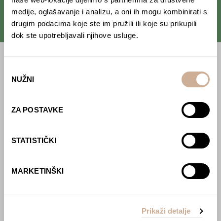
medije, oglašavanje i analizu, a oni ih mogu kombinirati s
drugim podacima koje ste im pružili ili koje su prikupili
dok ste upotrebljavali njihove usluge.
Početna
Odabir
NUŽNI
pristanka
Predavanja
Izdanja
ZA POSTAVKE
Webshop
STATISTIČKI
O nama
Učlani se u KEK!
MARKETINŠKI
Lovci sakupljači
O projektu
Prikaži detalje
Kupi knjigu