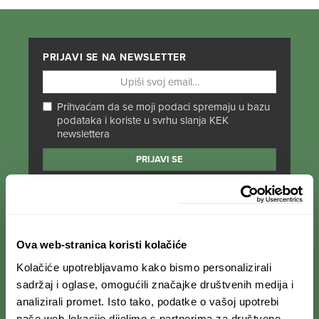
PRIJAVI SE NA NEWSLETTER
Prihvaćam da se moji podaci spremaju u bazu
podataka i koriste u svrhu slanja KEK
newslettera
PRATI NAS NA DRUŠTVENIM MREŽAMA
Od Norveške do Antarktike i od Južne Amerike
Ova web-stranica koristi kolačiće
do Japana, objavljujemo zanimljive tekstove,
Kolačiće upotrebljavamo kako bismo personalizirali
reportaže i fotke. Budi uvijek u toku i
ne
propusti novosti iz svijeta ekspedicionizma i
sadržaj i oglase, omogućili značajke društvenih medija i
kulture
.
analizirali promet. Isto tako, podatke o vašoj upotrebi
naše web-lokacije dijelimo s partnerima za društvene