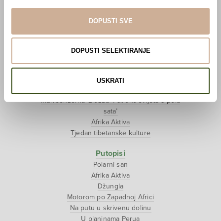
Pogledaj VR film
Event s autorom
DOPUSTI SVE
Projekti
Ljubav oko svijeta
DOPUSTI SELEKTIRANJE
Polarni san
National Geographic – Hrvatska iz zraka
Prodaja izložbenih postamenata
USKRATI
Džungla
Multisenzorna izložba ‘Put oko svijeta u pola
sata’
Afrika Aktiva
Tjedan tibetanske kulture
Putopisi
Polarni san
Afrika Aktiva
Džungla
Motorom po Zapadnoj Africi
Na putu u skrivenu dolinu
U planinama Perua