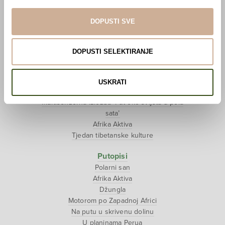
Pogledaj VR film
Event s autorom
DOPUSTI SVE
Projekti
Ljubav oko svijeta
DOPUSTI SELEKTIRANJE
Polarni san
National Geographic – Hrvatska iz zraka
Prodaja izložbenih postamenata
USKRATI
Džungla
Multisenzorna izložba ‘Put oko svijeta u pola
sata’
Afrika Aktiva
Tjedan tibetanske kulture
Putopisi
Polarni san
Afrika Aktiva
Džungla
Motorom po Zapadnoj Africi
Na putu u skrivenu dolinu
U planinama Perua