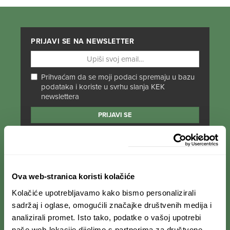
PRIJAVI SE NA NEWSLETTER
Prihvaćam da se moji podaci spremaju u bazu
podataka i koriste u svrhu slanja KEK
newslettera
PRATI NAS NA DRUŠTVENIM MREŽAMA
Od Norveške do Antarktike i od Južne Amerike
Ova web-stranica koristi kolačiće
do Japana, objavljujemo zanimljive tekstove,
Kolačiće upotrebljavamo kako bismo personalizirali
reportaže i fotke. Budi uvijek u toku i
ne
propusti novosti iz svijeta ekspedicionizma i
sadržaj i oglase, omogućili značajke društvenih medija i
kulture
.
analizirali promet. Isto tako, podatke o vašoj upotrebi
naše web-lokacije dijelimo s partnerima za društvene