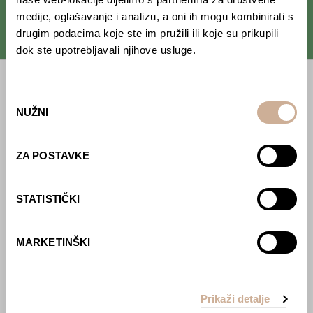
medije, oglašavanje i analizu, a oni ih mogu kombinirati s
drugim podacima koje ste im pružili ili koje su prikupili
dok ste upotrebljavali njihove usluge.
Početna
Odabir
NUŽNI
pristanka
Predavanja
Izdanja
ZA POSTAVKE
Webshop
STATISTIČKI
O nama
Učlani se u KEK!
MARKETINŠKI
Lovci sakupljači
O projektu
Prikaži detalje
Kupi knjigu