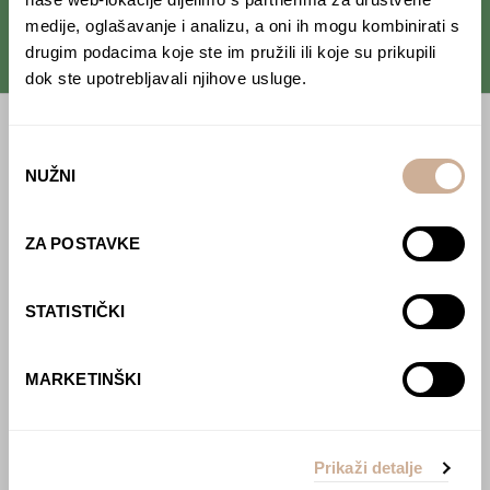
medije, oglašavanje i analizu, a oni ih mogu kombinirati s
drugim podacima koje ste im pružili ili koje su prikupili
dok ste upotrebljavali njihove usluge.
Početna
Odabir
NUŽNI
pristanka
Predavanja
Izdanja
ZA POSTAVKE
Webshop
STATISTIČKI
O nama
Učlani se u KEK!
MARKETINŠKI
Lovci sakupljači
O projektu
Prikaži detalje
Kupi knjigu