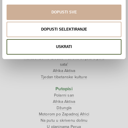
Pogledaj VR film
Event s autorom
DOPUSTI SVE
Projekti
Ljubav oko svijeta
DOPUSTI SELEKTIRANJE
Polarni san
National Geographic – Hrvatska iz zraka
Prodaja izložbenih postamenata
USKRATI
Džungla
Multisenzorna izložba ‘Put oko svijeta u pola
sata’
Afrika Aktiva
Tjedan tibetanske kulture
Putopisi
Polarni san
Afrika Aktiva
Džungla
Motorom po Zapadnoj Africi
Na putu u skrivenu dolinu
U planinama Perua