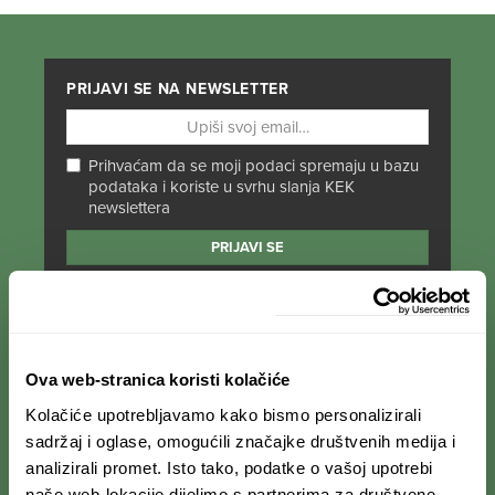
PRIJAVI SE NA NEWSLETTER
Prihvaćam da se moji podaci spremaju u bazu
podataka i koriste u svrhu slanja KEK
newslettera
PRATI NAS NA DRUŠTVENIM MREŽAMA
Od Norveške do Antarktike i od Južne Amerike
Ova web-stranica koristi kolačiće
do Japana, objavljujemo zanimljive tekstove,
Kolačiće upotrebljavamo kako bismo personalizirali
reportaže i fotke. Budi uvijek u toku i
ne
propusti novosti iz svijeta ekspedicionizma i
sadržaj i oglase, omogućili značajke društvenih medija i
kulture
.
analizirali promet. Isto tako, podatke o vašoj upotrebi
naše web-lokacije dijelimo s partnerima za društvene