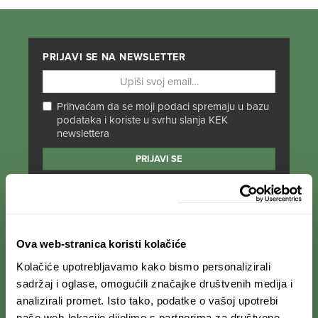
PRIJAVI SE NA NEWSLETTER
Prihvaćam da se moji podaci spremaju u bazu
podataka i koriste u svrhu slanja KEK
newslettera
PRATI NAS NA DRUŠTVENIM MREŽAMA
Od Norveške do Antarktike i od Južne Amerike
Ova web-stranica koristi kolačiće
do Japana, objavljujemo zanimljive tekstove,
Kolačiće upotrebljavamo kako bismo personalizirali
reportaže i fotke. Budi uvijek u toku i
ne
propusti novosti iz svijeta ekspedicionizma i
sadržaj i oglase, omogućili značajke društvenih medija i
kulture
.
analizirali promet. Isto tako, podatke o vašoj upotrebi
naše web-lokacije dijelimo s partnerima za društvene