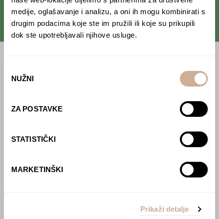
medije, oglašavanje i analizu, a oni ih mogu kombinirati s
drugim podacima koje ste im pružili ili koje su prikupili
dok ste upotrebljavali njihove usluge.
Početna
Odabir
NUŽNI
pristanka
Predavanja
Izdanja
ZA POSTAVKE
Webshop
STATISTIČKI
O nama
Učlani se u KEK!
MARKETINŠKI
Lovci sakupljači
O projektu
Prikaži detalje
Kupi knjigu