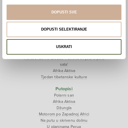
Pogledaj VR film
Event s autorom
DOPUSTI SVE
Projekti
Ljubav oko svijeta
DOPUSTI SELEKTIRANJE
Polarni san
National Geographic – Hrvatska iz zraka
Prodaja izložbenih postamenata
USKRATI
Džungla
Multisenzorna izložba ‘Put oko svijeta u pola
sata’
Afrika Aktiva
Tjedan tibetanske kulture
Putopisi
Polarni san
Afrika Aktiva
Džungla
Motorom po Zapadnoj Africi
Na putu u skrivenu dolinu
U planinama Perua