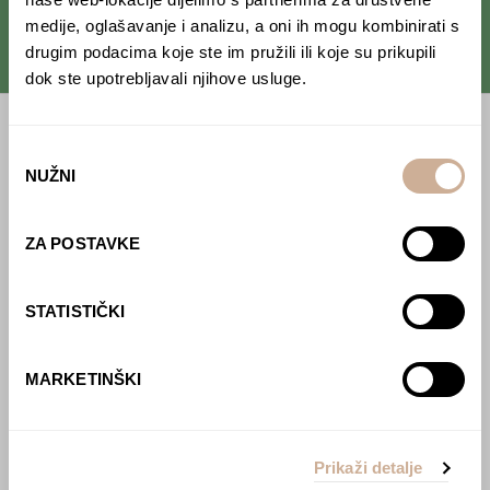
medije, oglašavanje i analizu, a oni ih mogu kombinirati s
drugim podacima koje ste im pružili ili koje su prikupili
dok ste upotrebljavali njihove usluge.
Početna
Odabir
NUŽNI
pristanka
Predavanja
Izdanja
ZA POSTAVKE
Webshop
STATISTIČKI
O nama
Učlani se u KEK!
MARKETINŠKI
Lovci sakupljači
O projektu
Prikaži detalje
Kupi knjigu