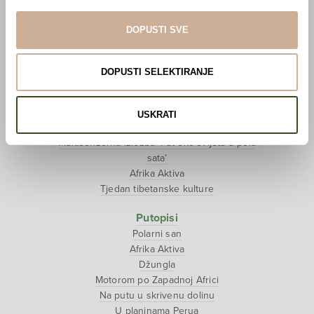
Pogledaj VR film
Event s autorom
DOPUSTI SVE
Projekti
Ljubav oko svijeta
DOPUSTI SELEKTIRANJE
Polarni san
National Geographic – Hrvatska iz zraka
Prodaja izložbenih postamenata
USKRATI
Džungla
Multisenzorna izložba ‘Put oko svijeta u pola
sata’
Afrika Aktiva
Tjedan tibetanske kulture
Putopisi
Polarni san
Afrika Aktiva
Džungla
Motorom po Zapadnoj Africi
Na putu u skrivenu dolinu
U planinama Perua