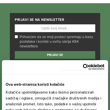
PRIJAVI SE NA NEWSLETTER
Prihvaćam da se moji podaci spremaju u bazu
podataka i koriste u svrhu slanja KEK
newslettera
PRATI NAS NA DRUŠTVENIM MREŽAMA
Od Norveške do Antarktike i od Južne Amerike
Ova web-stranica koristi kolačiće
do Japana, objavljujemo zanimljive tekstove,
Kolačiće upotrebljavamo kako bismo personalizirali
reportaže i fotke. Budi uvijek u toku i
ne
propusti novosti iz svijeta ekspedicionizma i
sadržaj i oglase, omogućili značajke društvenih medija i
kulture
.
analizirali promet. Isto tako, podatke o vašoj upotrebi
naše web-lokacije dijelimo s partnerima za društvene