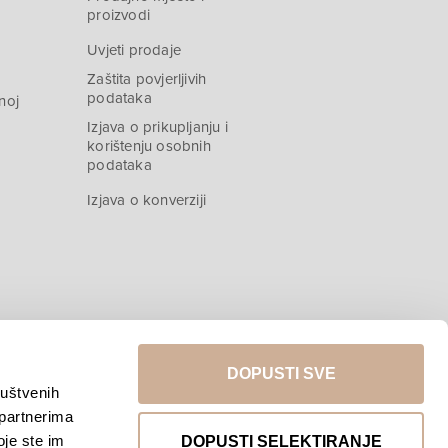
proizvodi
Uvjeti prodaje
Zaštita povjerljivih
podataka
noj
Izjava o prikupljanju i
korištenju osobnih
podataka
Izjava o konverziji
DOPUSTI SVE
ruštvenih
 partnerima
Povratak na vrh
oje ste im
DOPUSTI SELEKTIRANJE