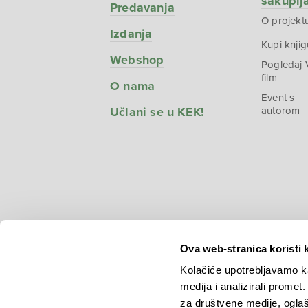
sakuplj
Predavanja
O projekt
Izdanja
Kupi knjig
Webshop
Pogledaj
film
O nama
Event s
Učlani se u KEK!
autorom
Ova web-stranica koristi 
Kolačiće upotrebljavamo ka
medija i analizirali promet
Copyright © 2026.
KEK
za društvene medije, oglaš