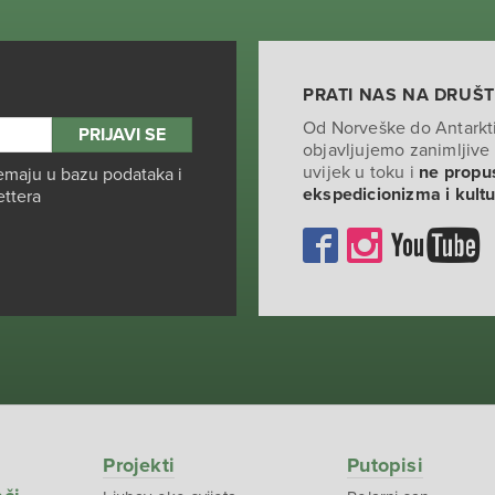
PRATI NAS NA DRUŠ
Od Norveške do Antarkt
objavljujemo zanimljive 
uvijek u toku i
ne propus
emaju u bazu podataka i
ekspedicionizma i kult
ettera
Projekti
Putopisi