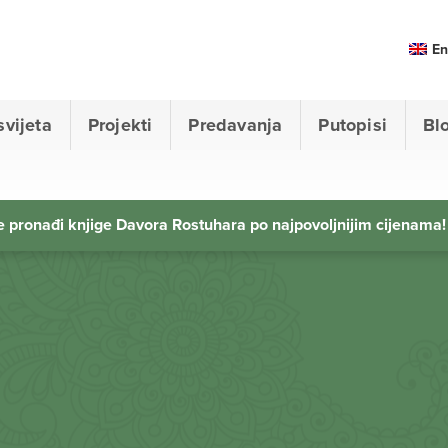
En
svijeta
Projekti
Predavanja
Putopisi
Bl
 pronađi knjige Davora Rostuhara po najpovoljnijim cijenama!