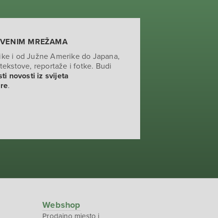
TVENIM MREŽAMA
ike i od Južne Amerike do Japana,
tekstove, reportaže i fotke. Budi
ti novosti iz svijeta
ure
.
Webshop
Prodajno mjesto i