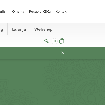
glish
O nama
Posao u KEKu
Kontakt
og
Izdanja
Webshop
0