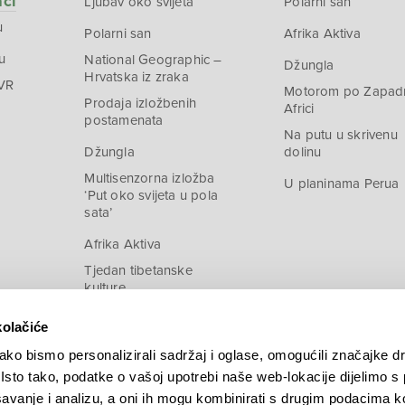
ači
Ljubav oko svijeta
Polarni san
u
Polarni san
Afrika Aktiva
u
National Geographic –
Džungla
Hrvatska iz zraka
 VR
Motorom po Zapad
Prodaja izložbenih
Africi
postamenata
Na putu u skrivenu
Džungla
dolinu
Multisenzorna izložba
U planinama Perua
‘Put oko svijeta u pola
sata’
Afrika Aktiva
Tjedan tibetanske
kulture
kolačiće
ko bismo personalizirali sadržaj i oglase, omogućili značajke d
. Isto tako, podatke o vašoj upotrebi naše web-lokacije dijelimo s
avanje i analizu, a oni ih mogu kombinirati s drugim podacima k