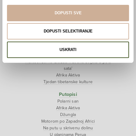
Pogledaj VR film
Event s autorom
DOPUSTI SVE
Projekti
Ljubav oko svijeta
DOPUSTI SELEKTIRANJE
Polarni san
National Geographic – Hrvatska iz zraka
Prodaja izložbenih postamenata
USKRATI
Džungla
Multisenzorna izložba ‘Put oko svijeta u pola
sata’
Afrika Aktiva
Tjedan tibetanske kulture
Putopisi
Polarni san
Afrika Aktiva
Džungla
Motorom po Zapadnoj Africi
Na putu u skrivenu dolinu
U planinama Perua