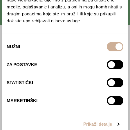
medije, oglašavanje i analizu, a oni ih mogu kombinirati s
drugim podacima koje ste im pružili ili koje su prikupili
dok ste upotrebljavali njihove usluge.
Početna
Odabir
NUŽNI
pristanka
Predavanja
Izdanja
ZA POSTAVKE
Webshop
STATISTIČKI
O nama
Učlani se u KEK!
MARKETINŠKI
Lovci sakupljači
O projektu
Prikaži detalje
Kupi knjigu