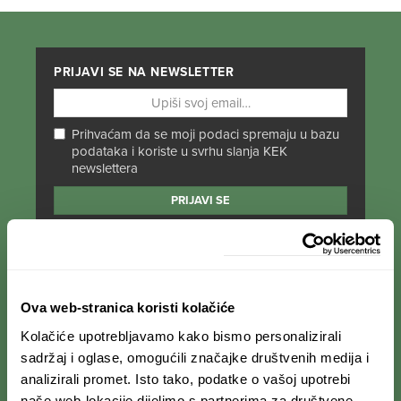
PRIJAVI SE NA NEWSLETTER
Prihvaćam da se moji podaci spremaju u bazu
podataka i koriste u svrhu slanja KEK
newslettera
PRATI NAS NA DRUŠTVENIM MREŽAMA
Od Norveške do Antarktike i od Južne Amerike
Ova web-stranica koristi kolačiće
do Japana, objavljujemo zanimljive tekstove,
Kolačiće upotrebljavamo kako bismo personalizirali
reportaže i fotke. Budi uvijek u toku i
ne
propusti novosti iz svijeta ekspedicionizma i
sadržaj i oglase, omogućili značajke društvenih medija i
kulture
.
analizirali promet. Isto tako, podatke o vašoj upotrebi
naše web-lokacije dijelimo s partnerima za društvene