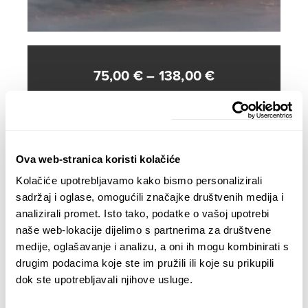
Price
75,00
€
–
138,00
€
range:
DIMENSIONS
75,00 €
through
138,00 €
Ova web-stranica koristi kolačiće
ADD TO CART
Kolačiće upotrebljavamo kako bismo personalizirali
sadržaj i oglase, omogućili značajke društvenih medija i
analizirali promet. Isto tako, podatke o vašoj upotrebi
naše web-lokacije dijelimo s partnerima za društvene
Description
Additional information
medije, oglašavanje i analizu, a oni ih mogu kombinirati s
drugim podacima koje ste im pružili ili koje su prikupili
Tiskana na visokokvalitetnom foto papiru
dok ste upotrebljavali njihove usluge.
Dostupne dimenzije: 60×40 ¦ 90×60 ¦ 120×80