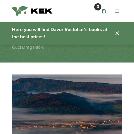
0
Guci Draganički
Here you will find Davor Rostuhar's books at
the best prices!
Homepage
Guci Draganički