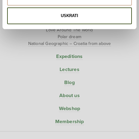
Hunter-Gatherers
USKRATI
Projects
Love Around The World
Polar dream
National Geographic – Croatia from above
Expeditions
Lectures
Blog
About us
Webshop
Membership