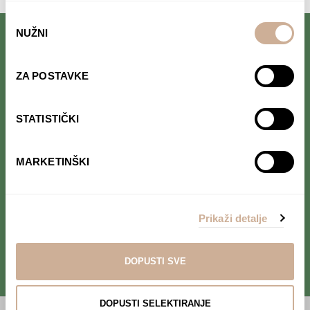
Odabir
NUŽNI
pristanka
Follow us on Facebook.
Read interesting stories that we
ZA POSTAVKE
occasionally publish.
STATISTIČKI
Follow us on Instagram.
Find out where we are and follow our
MARKETINŠKI
adventure in real time.
Prikaži detalje
Follow us on YouTube.
Take a look at our project's
videos.
DOPUSTI SVE
DOPUSTI SELEKTIRANJE