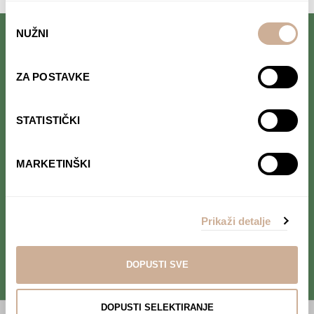
Odabir
NUŽNI
pristanka
Follow us on Facebook.
Read interesting stories that we
ZA POSTAVKE
occasionally publish.
STATISTIČKI
Follow us on Instagram.
Find out where we are and follow our
MARKETINŠKI
adventure in real time.
Prikaži detalje
Follow us on YouTube.
Take a look at our project's
videos.
DOPUSTI SVE
DOPUSTI SELEKTIRANJE