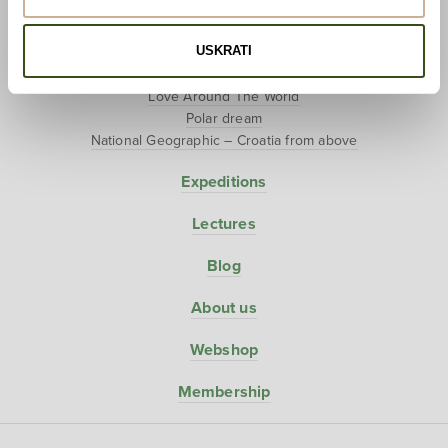
Hunter-Gatherers
USKRATI
Projects
Love Around The World
Polar dream
National Geographic – Croatia from above
Expeditions
Lectures
Blog
About us
Webshop
Membership