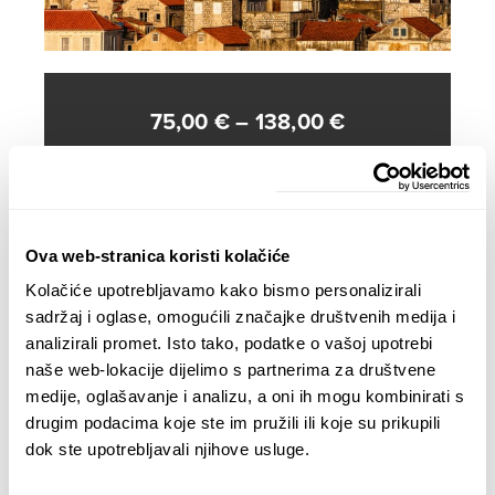
Price
75,00
€
–
138,00
€
range:
DIMENSIONS
75,00 €
through
138,00 €
Ova web-stranica koristi kolačiće
ADD TO CART
Kolačiće upotrebljavamo kako bismo personalizirali
sadržaj i oglase, omogućili značajke društvenih medija i
analizirali promet. Isto tako, podatke o vašoj upotrebi
naše web-lokacije dijelimo s partnerima za društvene
Description
Additional information
medije, oglašavanje i analizu, a oni ih mogu kombinirati s
drugim podacima koje ste im pružili ili koje su prikupili
Tiskana na visokokvalitetnom foto papiru
dok ste upotrebljavali njihove usluge.
Dostupne dimenzije: 60×40 ¦ 90×60 ¦ 120×80