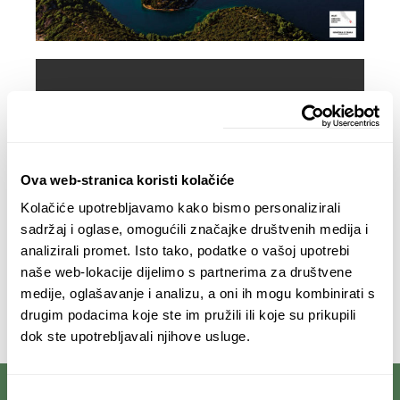
15,00
€
ADD TO CART
Ova web-stranica koristi kolačiće
Kolačiće upotrebljavamo kako bismo personalizirali
sadržaj i oglase, omogućili značajke društvenih medija i
Additional information
analizirali promet. Isto tako, podatke o vašoj upotrebi
naše web-lokacije dijelimo s partnerima za društvene
WEIGHT
0,095 kg
medije, oglašavanje i analizu, a oni ih mogu kombinirati s
DIMENSIONS
96x64cm
drugim podacima koje ste im pružili ili koje su prikupili
dok ste upotrebljavali njihove usluge.
Odabir