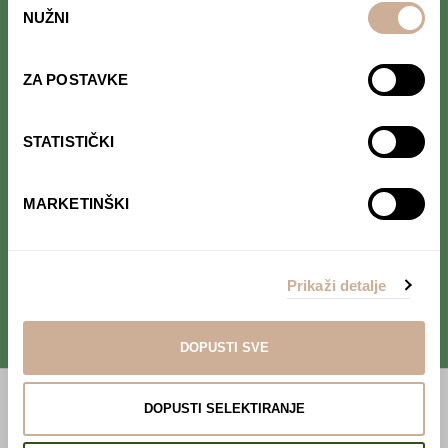
NUŽNI
pristanka
Follow us on Facebook.
Read interesting stories that we
occasionally publish.
ZA POSTAVKE
Follow us on Instagram.
STATISTIČKI
Find out where we are and follow our
adventure in real time.
MARKETINŠKI
Follow us on YouTube.
Take a look at our project's
Prikaži detalje
videos.
DOPUSTI SVE
DOPUSTI SELEKTIRANJE
Hunter-Gatherers