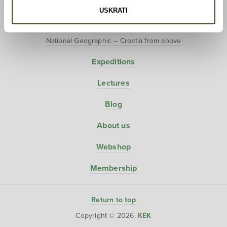
Projects
USKRATI
Love Around The World
Polar dream
National Geographic – Croatia from above
Expeditions
Lectures
Blog
About us
Webshop
Membership
Return to top
Copyright © 2026.
KEK