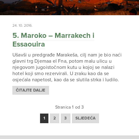
24. 10. 2016.
5. Maroko – Marrakech i
Essaouira
Ušavši u predgrađe Marakeša, cilj nam je bio naći
glavni trg Djemaa el Fna, potom malu ulicu u
njegovom jugoistočnom kutu u kojoj se nalazi
hotel koji smo rezervirali. U zraku kao da se
osjećala napetost, kao da se slutila strka i ludilo.
ČITAJTE DALJE
Stranica 1 od 3
1
2
3
SLJEDEĆA