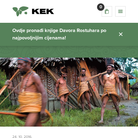
0
Putopisi
Ovdje pronađi knjige Davora Rostuhara po
najpovoljnijim cijenama!
Početna stranica
24. 10. 2016.