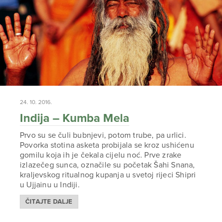
24. 10. 2016.
Indija – Kumba Mela
Prvo su se čuli bubnjevi, potom trube, pa urlici.
Povorka stotina asketa probijala se kroz ushićenu
gomilu koja ih je čekala cijelu noć. Prve zrake
izlazečeg sunca, označile su početak Šahi Snana,
kraljevskog ritualnog kupanja u svetoj rijeci Shipri
u Ujjainu u Indiji.
ČITAJTE DALJE