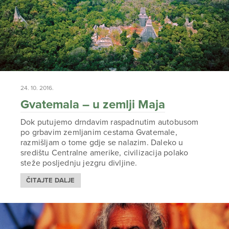
24. 10. 2016.
Gvatemala – u zemlji Maja
Dok putujemo drndavim raspadnutim autobusom
po grbavim zemljanim cestama Gvatemale,
razmišljam o tome gdje se nalazim. Daleko u
središtu Centralne amerike, civilizacija polako
steže posljednju jezgru divljine.
ČITAJTE DALJE