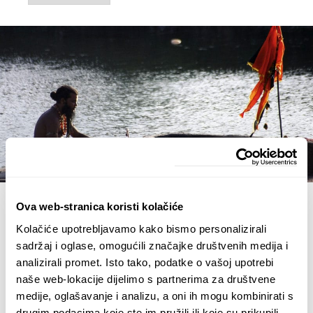
Ova web-stranica koristi kolačiće
24. 10. 2016.
Agori
Kolačiće upotrebljavamo kako bismo personalizirali
sadržaj i oglase, omogućili značajke društvenih medija i
Kada bi vam netko pričao o ljudima koji se
analizirali promet. Isto tako, podatke o vašoj upotrebi
obljevaju alkoholom i drogama, zive na grobljima,
naše web-lokacije dijelimo s partnerima za društvene
jedu ljudsko meso i seksualno opce sa mrtvacima,
sigurno biste pomislili da se radi o ludjacima,
medije, oglašavanje i analizu, a oni ih mogu kombinirati s
sotonistima ili u najmanju ruku o mentalno
drugim podacima koje ste im pružili ili koje su prikupili