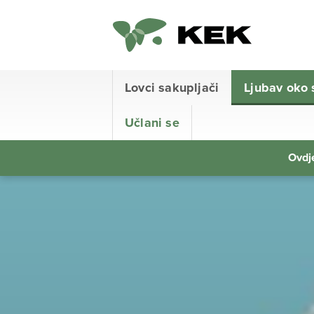
Lovci sakupljači
Ljubav oko 
Učlani se
Ovdje