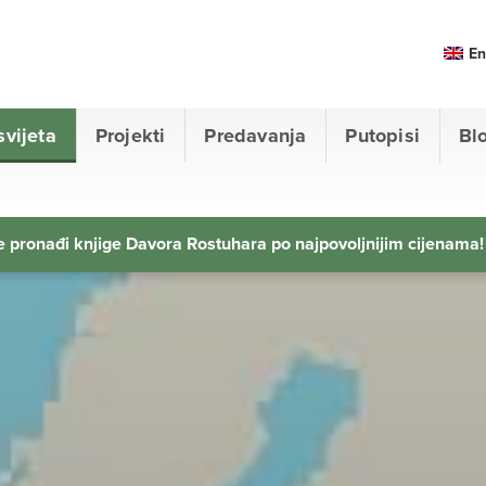
En
svijeta
Projekti
Predavanja
Putopisi
Bl
 pronađi knjige Davora Rostuhara po najpovoljnijim cijenama!