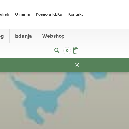
glish
O nama
Posao u KEKu
Kontakt
og
Izdanja
Webshop
0