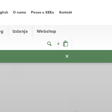
glish
O nama
Posao u KEKu
Kontakt
og
Izdanja
Webshop
0