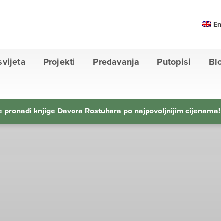
En
svijeta
Projekti
Predavanja
Putopisi
Bl
 pronađi knjige Davora Rostuhara po najpovoljnijim cijenama!