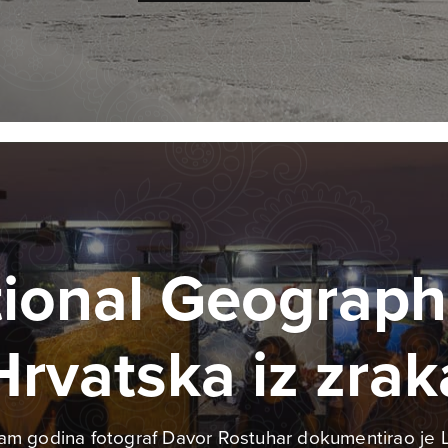
ional Geograph
Hrvatska iz zrak
m godina fotograf Davor Rostuhar dokumentirao je L