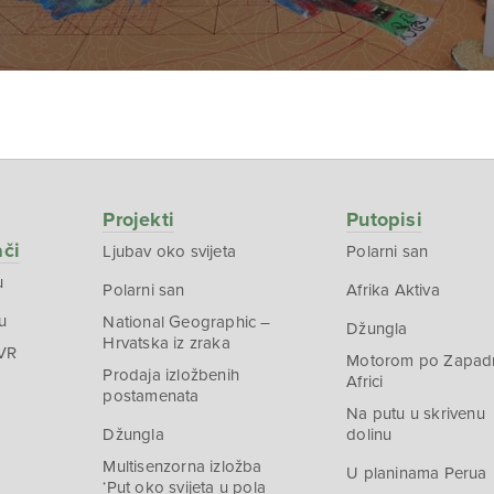
Projekti
Putopisi
ači
Ljubav oko svijeta
Polarni san
u
Polarni san
Afrika Aktiva
u
National Geographic –
Džungla
Hrvatska iz zraka
 VR
Motorom po Zapad
Prodaja izložbenih
Africi
postamenata
Na putu u skrivenu
Džungla
dolinu
Multisenzorna izložba
U planinama Perua
‘Put oko svijeta u pola