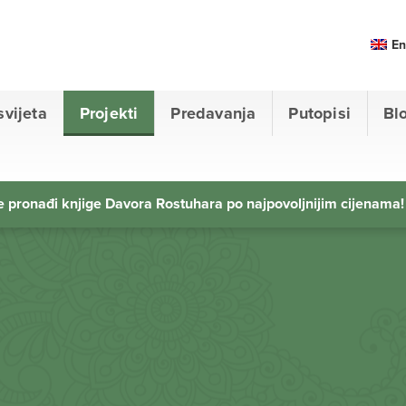
En
svijeta
Projekti
Predavanja
Putopisi
Bl
 pronađi knjige Davora Rostuhara po najpovoljnijim cijenama!