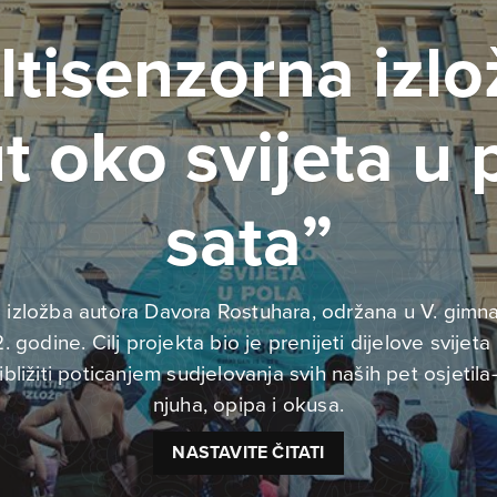
tisenzorna izl
t oko svijeta u 
sata”
 izložba autora Davora Rostuhara, održana u V. gimna
. godine. Cilj projekta bio je prenijeti dijelove svijeta
ribližiti poticanjem sudjelovanja svih naših pet osjetila
njuha, opipa i okusa.
NASTAVITE ČITATI