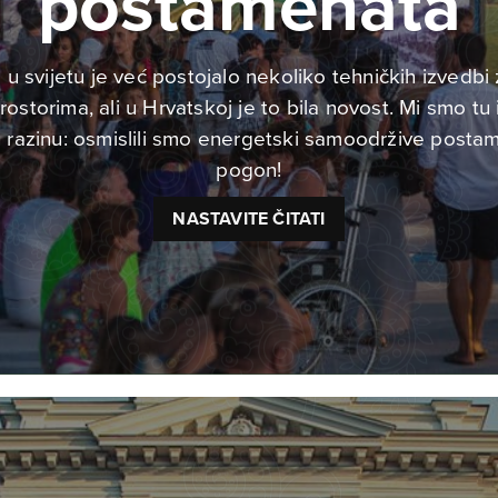
postamenata
u svijetu je već postojalo nekoliko tehničkih izvedbi
ostorima, ali u Hrvatskoj je to bila novost. Mi smo tu id
u razinu: osmislili smo energetski samoodržive postam
pogon!
NASTAVITE ČITATI