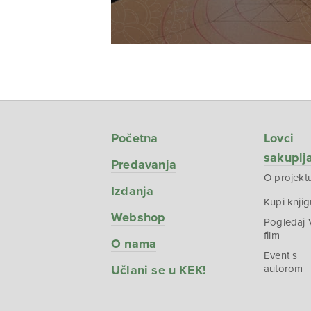
Početna
Lovci
sakuplj
Predavanja
O projekt
Izdanja
Kupi knjig
Webshop
Pogledaj
film
O nama
Event s
Učlani se u KEK!
autorom