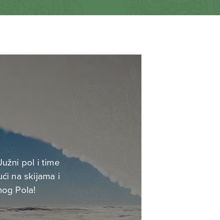
užni pol i time
ći na skijama i
nog Pola!