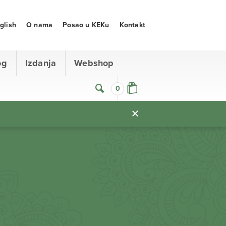
glish
O nama
Posao u KEKu
Kontakt
og
Izdanja
Webshop
0