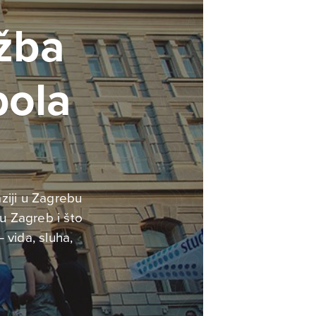
ožba
pola
ziji u Zagrebu
 u Zagreb i što
– vida, sluha,