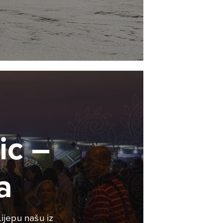
ic –
a
ijepu našu iz