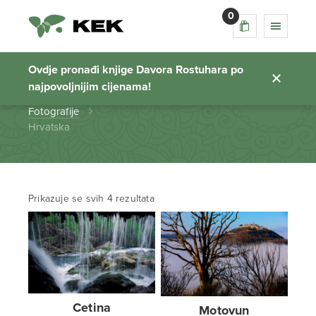
0
Hrvatska
Ovdje pronađi knjige Davora Rostuhara po
najpovoljnijim cijenama!
Početna stranica
Fotografije
Hrvatska
Prikazuje se svih 4 rezultata
Cetina
Motovun