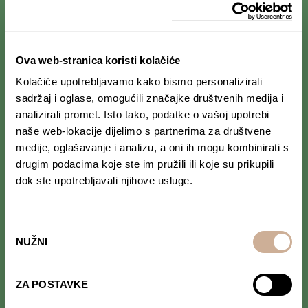
PRIJAVI SE NA NEWSLETTER
Prihvaćam da se moji podaci spremaju u bazu
Ova web-stranica koristi kolačiće
podataka i koriste u svrhu slanja KEK
Kolačiće upotrebljavamo kako bismo personalizirali
newslettera
sadržaj i oglase, omogućili značajke društvenih medija i
analizirali promet. Isto tako, podatke o vašoj upotrebi
naše web-lokacije dijelimo s partnerima za društvene
medije, oglašavanje i analizu, a oni ih mogu kombinirati s
drugim podacima koje ste im pružili ili koje su prikupili
PRATI NAS NA DRUŠTVENIM MREŽAMA
dok ste upotrebljavali njihove usluge.
Od Norveške do Antarktike i od Južne Amerike
do Japana, objavljujemo zanimljive tekstove,
reportaže i fotke. Budi uvijek u toku i
ne
Odabir
propusti novosti iz svijeta ekspedicionizma i
kulture
.
NUŽNI
pristanka
ZA POSTAVKE