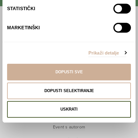
STATISTIČKI
Početna
MARKETINŠKI
Predavanja
Izdanja
Prikaži detalje
Webshop
DOPUSTI SVE
O nama
Učlani se u KEK!
DOPUSTI SELEKTIRANJE
Lovci sakupljači
O projektu
USKRATI
Kupi knjigu
Pogledaj VR film
Event s autorom