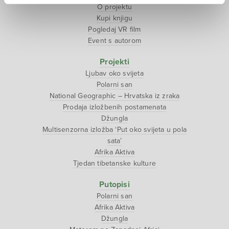
O projektu
Kupi knjigu
Pogledaj VR film
Event s autorom
Projekti
Ljubav oko svijeta
Polarni san
National Geographic – Hrvatska iz zraka
Prodaja izložbenih postamenata
Džungla
Multisenzorna izložba ‘Put oko svijeta u pola
sata’
Afrika Aktiva
Tjedan tibetanske kulture
Putopisi
Polarni san
Afrika Aktiva
Džungla