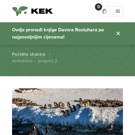
0
Antarktika – pingvini
2
Ovdje pronađi knjige Davora Rostuhara po
najpovoljnijim cijenama!
Početna stranica
Antarktika – pingvini 2