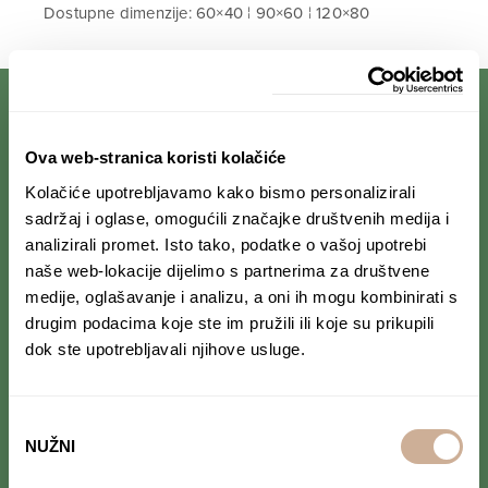
Dostupne dimenzije: 60×40 ¦ 90×60 ¦ 120×80
PRIJAVI SE NA NEWSLETTER
Ova web-stranica koristi kolačiće
Kolačiće upotrebljavamo kako bismo personalizirali
Prihvaćam da se moji podaci spremaju u bazu
sadržaj i oglase, omogućili značajke društvenih medija i
podataka i koriste u svrhu slanja KEK
analizirali promet. Isto tako, podatke o vašoj upotrebi
newslettera
naše web-lokacije dijelimo s partnerima za društvene
medije, oglašavanje i analizu, a oni ih mogu kombinirati s
drugim podacima koje ste im pružili ili koje su prikupili
dok ste upotrebljavali njihove usluge.
PRATI NAS NA DRUŠTVENIM MREŽAMA
Odabir
Od Norveške do Antarktike i od Južne Amerike
do Japana, objavljujemo zanimljive tekstove,
NUŽNI
pristanka
reportaže i fotke. Budi uvijek u toku i
ne
propusti novosti iz svijeta ekspedicionizma i