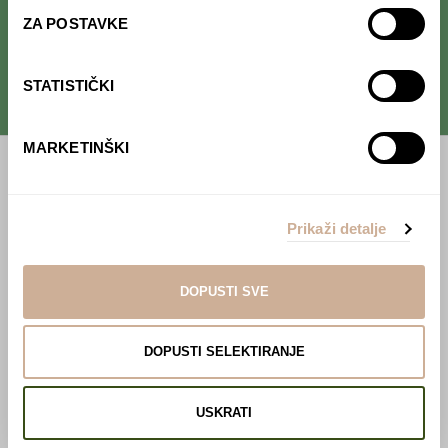
kulture
.
ZA POSTAVKE
STATISTIČKI
MARKETINŠKI
Početna
Predavanja
Prikaži detalje
Izdanja
DOPUSTI SVE
Webshop
DOPUSTI SELEKTIRANJE
O nama
Učlani se u KEK!
USKRATI
Lovci sakupljači