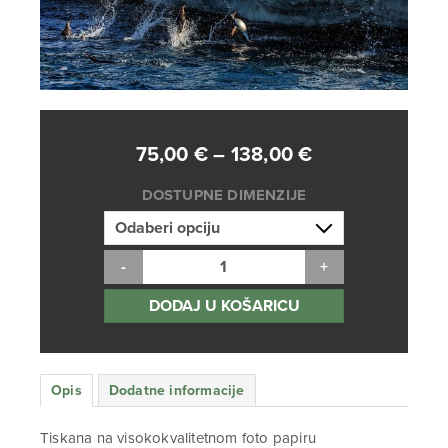
Raspon
75,00
€
–
138,00
€
cijena:
DOSTUPNE DIMENZIJE
od
75,00 €
do
138,00 €
DODAJ U KOŠARICU
Opis
Dodatne informacije
Tiskana na visokokvalitetnom foto papiru