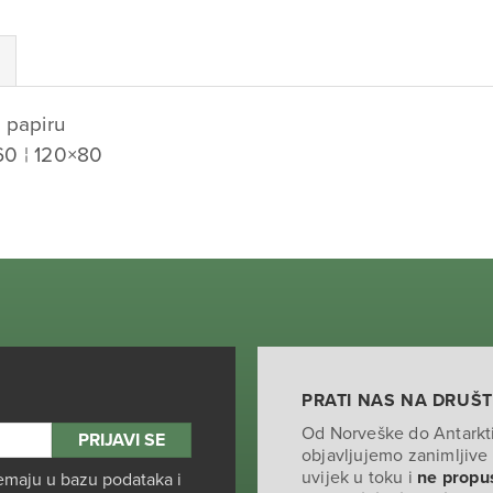
 papiru
60 ¦ 120×80
PRATI NAS NA DRUŠ
Od Norveške do Antarkt
objavljujemo zanimljive 
uvijek u toku i
ne propus
emaju u bazu podataka i