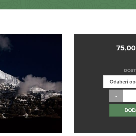
75,0
DOST
DOD