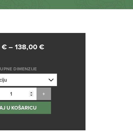
Raspon
0
€
–
138,00
€
cijena:
od
UPNE DIMENZIJE
75,00 €
do
138,00 €
AJ U KOŠARICU