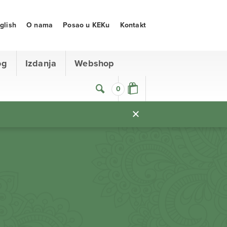
glish
O nama
Posao u KEKu
Kontakt
og
Izdanja
Webshop
0