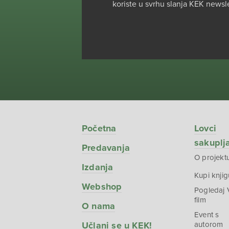
koriste u svrhu slanja KEK newsl
Početna
Lovci
sakuplj
Predavanja
O projekt
Izdanja
Kupi knjig
Webshop
Pogledaj
film
O nama
Event s
Učlani se u KEK!
autorom