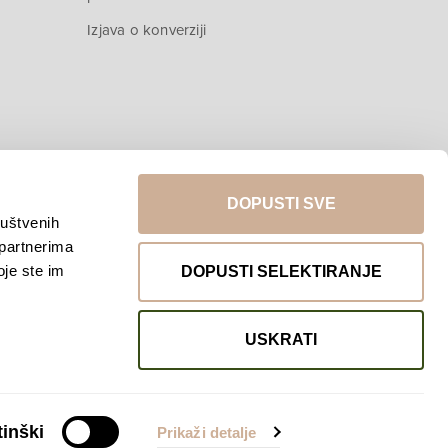
Izjava o konverziji
DOPUSTI SVE
ruštvenih
 partnerima
Povratak na vrh
oje ste im
DOPUSTI SELEKTIRANJE
USKRATI
inški
Prikaži detalje