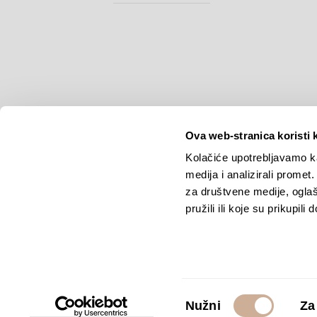
Ova web-stranica koristi 
Kolačiće upotrebljavamo ka
medija i analizirali promet
Copyright © 2026.
KEK
za društvene medije, oglaš
pružili ili koje su prikupili
Odabir
Nužni
Za
pristanka