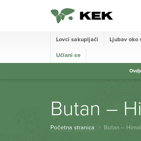
Lovci sakupljači
Ljubav oko 
Učlani se
Ovdje
Butan – Hi
Početna stranica
Butan – Himal