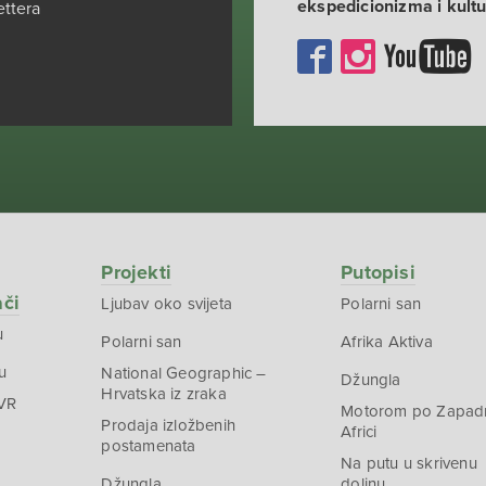
ekspedicionizma i kult
ettera
Projekti
Putopisi
ači
Ljubav oko svijeta
Polarni san
u
Polarni san
Afrika Aktiva
u
National Geographic –
Džungla
Hrvatska iz zraka
 VR
Motorom po Zapad
Prodaja izložbenih
Africi
postamenata
Na putu u skrivenu
Džungla
dolinu