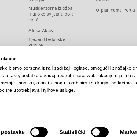
Multisenzorna izložba
U planinama Perua
‘Put oko svijeta u pola
sata’
Afrika Aktiva
Tjedan tibetanske
kulture
kolačiće
ko bismo personalizirali sadržaj i oglase, omogućili značajke d
. Isto tako, podatke o vašoj upotrebi naše web-lokacije dijelimo s
avanje i analizu, a oni ih mogu kombinirati s drugim podacima k
 dok ste upotrebljavali njihove usluge.
 postavke
Statistički
Market