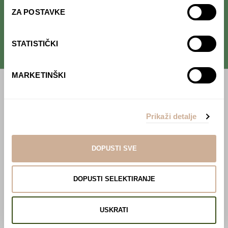
kulture
.
ZA POSTAVKE
STATISTIČKI
MARKETINŠKI
Početna
Predavanja
Prikaži detalje
Izdanja
DOPUSTI SVE
Webshop
DOPUSTI SELEKTIRANJE
O nama
Učlani se u KEK!
USKRATI
Lovci sakupljači