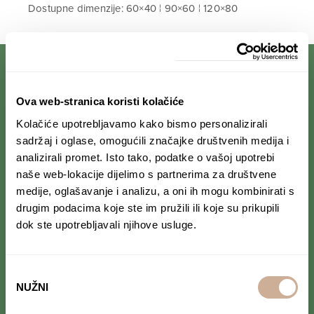
Dostupne dimenzije: 60×40 ¦ 90×60 ¦ 120×80
PRIJAVI SE NA NEWSLETTER
Ova web-stranica koristi kolačiće
Kolačiće upotrebljavamo kako bismo personalizirali
Prihvaćam da se moji podaci spremaju u bazu
sadržaj i oglase, omogućili značajke društvenih medija i
podataka i koriste u svrhu slanja KEK
analizirali promet. Isto tako, podatke o vašoj upotrebi
newslettera
naše web-lokacije dijelimo s partnerima za društvene
medije, oglašavanje i analizu, a oni ih mogu kombinirati s
drugim podacima koje ste im pružili ili koje su prikupili
dok ste upotrebljavali njihove usluge.
PRATI NAS NA DRUŠTVENIM MREŽAMA
Odabir
Od Norveške do Antarktike i od Južne Amerike
do Japana, objavljujemo zanimljive tekstove,
NUŽNI
pristanka
reportaže i fotke. Budi uvijek u toku i
ne
propusti novosti iz svijeta ekspedicionizma i