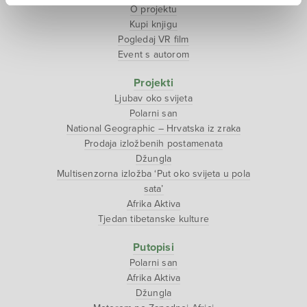
O projektu
Kupi knjigu
Pogledaj VR film
Event s autorom
Projekti
Ljubav oko svijeta
Polarni san
National Geographic – Hrvatska iz zraka
Prodaja izložbenih postamenata
Džungla
Multisenzorna izložba ‘Put oko svijeta u pola
sata’
Afrika Aktiva
Tjedan tibetanske kulture
Putopisi
Polarni san
Afrika Aktiva
Džungla