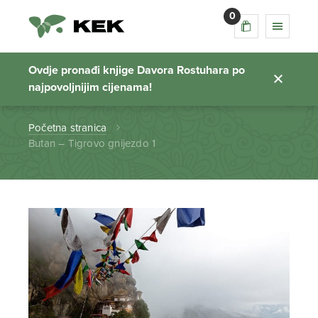
0
Butan – Tigrovo
gnijezdo 1
Ovdje pronađi knjige Davora Rostuhara po
najpovoljnijim cijenama!
Početna stranica
Butan – Tigrovo gnijezdo 1