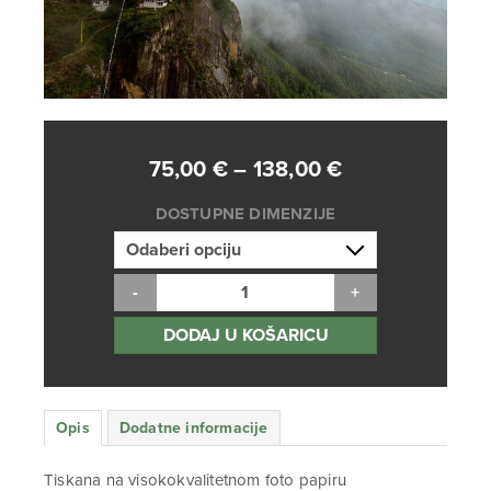
Raspon
75,00
€
–
138,00
€
cijena:
DOSTUPNE DIMENZIJE
od
75,00 €
do
138,00 €
DODAJ U KOŠARICU
Opis
Dodatne informacije
Tiskana na visokokvalitetnom foto papiru