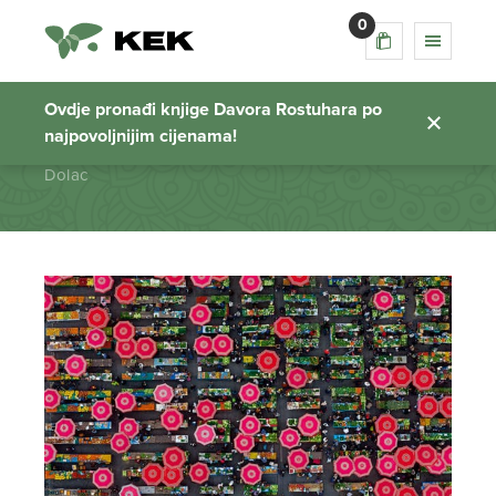
0
Dolac
Ovdje pronađi knjige Davora Rostuhara po
najpovoljnijim cijenama!
Početna stranica
Dolac