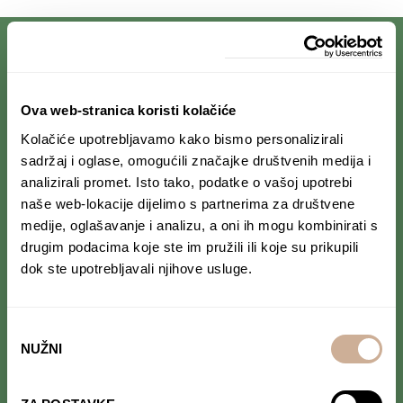
PRIJAVI SE NA NEWSLETTER
Ova web-stranica koristi kolačiće
Kolačiće upotrebljavamo kako bismo personalizirali
Prihvaćam da se moji podaci spremaju u bazu
podataka i koriste u svrhu slanja KEK
sadržaj i oglase, omogućili značajke društvenih medija i
newslettera
analizirali promet. Isto tako, podatke o vašoj upotrebi
naše web-lokacije dijelimo s partnerima za društvene
medije, oglašavanje i analizu, a oni ih mogu kombinirati s
drugim podacima koje ste im pružili ili koje su prikupili
dok ste upotrebljavali njihove usluge.
PRATI NAS NA DRUŠTVENIM MREŽAMA
Od Norveške do Antarktike i od Južne Amerike
do Japana, objavljujemo zanimljive tekstove,
Odabir
reportaže i fotke. Budi uvijek u toku i
ne
NUŽNI
pristanka
propusti novosti iz svijeta ekspedicionizma i
kulture
.