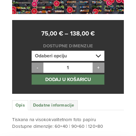
Raspon
75,00
€
–
138,00
€
cijena:
DOSTUPNE DIMENZIJE
od
75,00 €
do
138,00 €
DODAJ U KOŠARICU
Opis
Dodatne informacije
Tiskana na visokokvalitetnom foto papiru
Dostupne dimenzije: 60×40 ¦ 90×60 ¦ 120×80