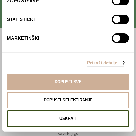
ZA POSTAVKE
STATISTIČKI
MARKETINŠKI
Početna
Predavanja
Prikaži detalje
Izdanja
Webshop
DOPUSTI SVE
O nama
DOPUSTI SELEKTIRANJE
Učlani se u KEK!
USKRATI
Lovci sakupljači
O projektu
Kupi knjigu