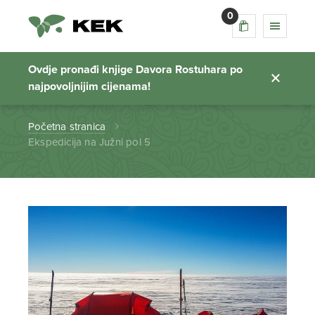
0
Ekspedicija na Južni
pol 5
Ovdje pronađi knjige Davora Rostuhara po
najpovoljnijim cijenama!
Početna stranica
Ekspedicija na Južni pol 5