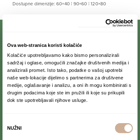
Dostupne dimenzije: 60×40 ¦ 90×60 ¦ 120×80
PRIJAVI SE NA NEWSLETTER
Ova web-stranica koristi kolačiće
Kolačiće upotrebljavamo kako bismo personalizirali
Prihvaćam da se moji podaci spremaju u bazu
sadržaj i oglase, omogućili značajke društvenih medija i
podataka i koriste u svrhu slanja KEK
analizirali promet. Isto tako, podatke o vašoj upotrebi
newslettera
naše web-lokacije dijelimo s partnerima za društvene
medije, oglašavanje i analizu, a oni ih mogu kombinirati s
drugim podacima koje ste im pružili ili koje su prikupili
dok ste upotrebljavali njihove usluge.
PRATI NAS NA DRUŠTVENIM MREŽAMA
Odabir
Od Norveške do Antarktike i od Južne Amerike
do Japana, objavljujemo zanimljive tekstove,
NUŽNI
pristanka
reportaže i fotke. Budi uvijek u toku i
ne
propusti novosti iz svijeta ekspedicionizma i