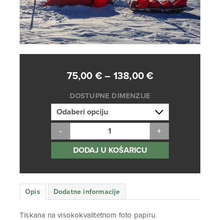
Raspon
75,00
€
–
138,00
€
cijena:
DOSTUPNE DIMENZIJE
od
75,00 €
do
138,00 €
DODAJ U KOŠARICU
Opis
Dodatne informacije
Tiskana na visokokvalitetnom foto papiru