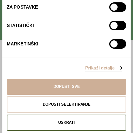
kulture
.
ZA POSTAVKE
STATISTIČKI
MARKETINŠKI
Početna
Predavanja
Prikaži detalje
Izdanja
DOPUSTI SVE
Webshop
DOPUSTI SELEKTIRANJE
O nama
Učlani se u KEK!
USKRATI
Lovci sakupljači