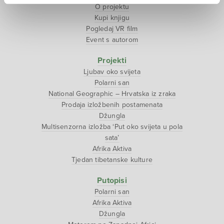
O projektu
Kupi knjigu
Pogledaj VR film
Event s autorom
Projekti
Ljubav oko svijeta
Polarni san
National Geographic – Hrvatska iz zraka
Prodaja izložbenih postamenata
Džungla
Multisenzorna izložba ‘Put oko svijeta u pola
sata’
Afrika Aktiva
Tjedan tibetanske kulture
Putopisi
Polarni san
Afrika Aktiva
Džungla