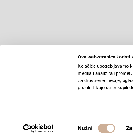
Ova web-stranica koristi 
Kolačiće upotrebljavamo ka
medija i analizirali promet
Copyright © 2026.
KEK
za društvene medije, oglaš
pružili ili koje su prikupili
Odabir
Nužni
Za
pristanka