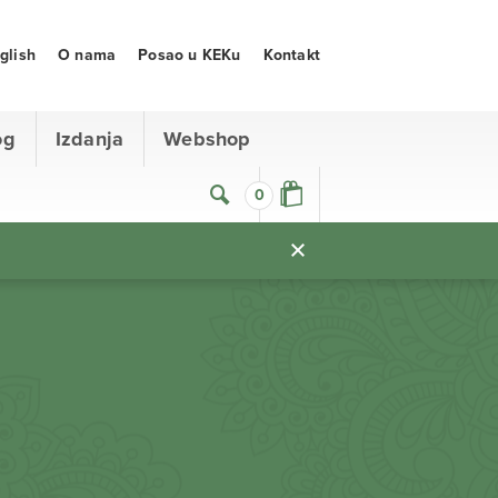
glish
O nama
Posao u KEKu
Kontakt
og
Izdanja
Webshop
0