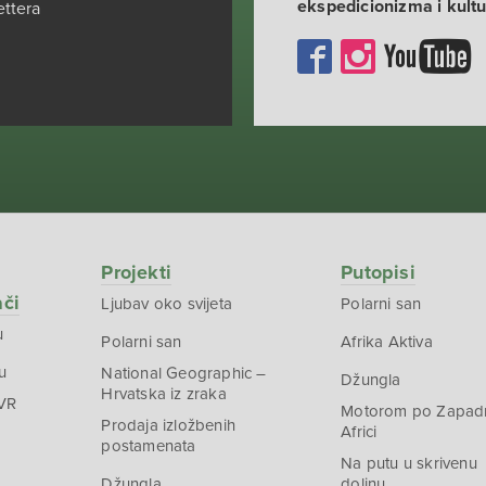
ekspedicionizma i kult
ettera
Projekti
Putopisi
ači
Ljubav oko svijeta
Polarni san
u
Polarni san
Afrika Aktiva
u
National Geographic –
Džungla
Hrvatska iz zraka
 VR
Motorom po Zapad
Prodaja izložbenih
Africi
postamenata
Na putu u skrivenu
Džungla
dolinu