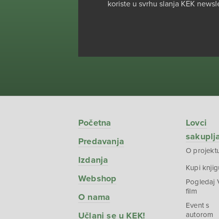
koriste u svrhu slanja KEK newsl
Početna
Lovci
sakuplj
Predavanja
O projekt
Izdanja
Kupi knjig
Webshop
Pogledaj
film
O nama
Event s
Učlani se u KEK!
autorom