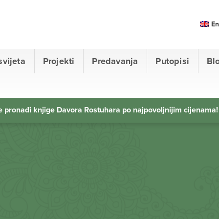
En
svijeta
Projekti
Predavanja
Putopisi
Bl
 pronađi knjige Davora Rostuhara po najpovoljnijim cijenama!