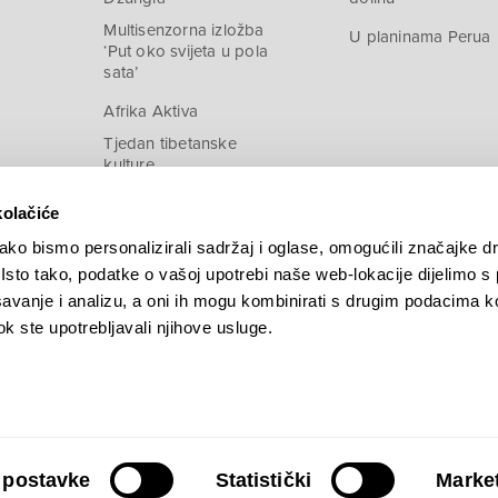
Multisenzorna izložba
U planinama Perua
‘Put oko svijeta u pola
sata’
Afrika Aktiva
Tjedan tibetanske
kulture
kolačiće
ko bismo personalizirali sadržaj i oglase, omogućili značajke d
. Isto tako, podatke o vašoj upotrebi naše web-lokacije dijelimo s
avanje i analizu, a oni ih mogu kombinirati s drugim podacima k
 dok ste upotrebljavali njihove usluge.
 postavke
Statistički
Market