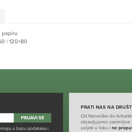
 papiru
60 ¦ 120×80
PRATI NAS NA DRUŠ
Od Norveške do Antarkt
objavljujemo zanimljive 
uvijek u toku i
ne propus
emaju u bazu podataka i