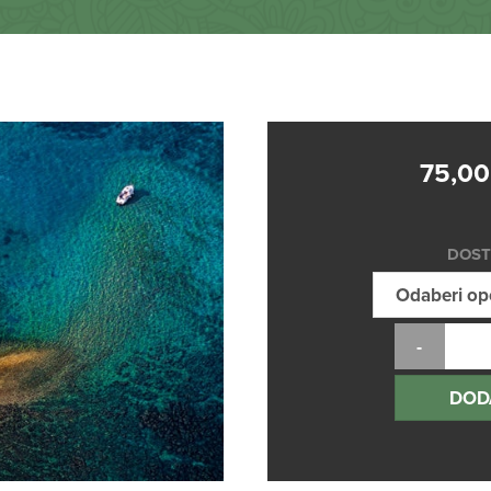
75,0
DOST
DOD