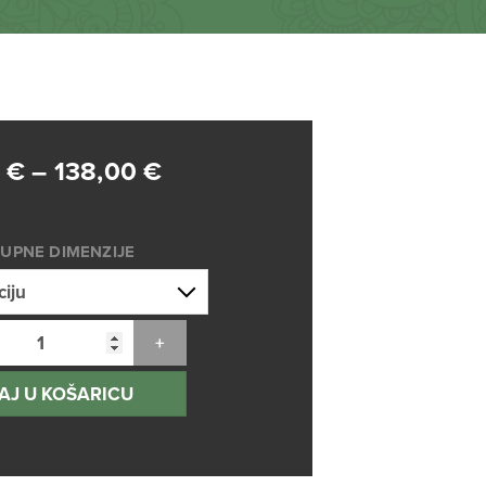
Raspon
0
€
–
138,00
€
cijena:
od
UPNE DIMENZIJE
75,00 €
do
138,00 €
AJ U KOŠARICU