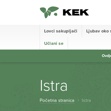
Lovci sakupljači
Ljubav oko 
Učlani se
Ovdje
Istra
Početna stranica
Istra