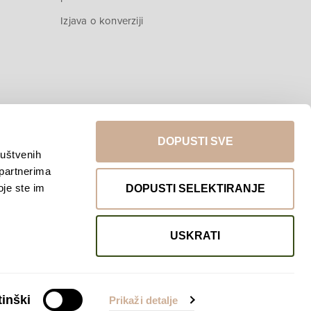
Izjava o konverziji
DOPUSTI SVE
ruštvenih
 partnerima
Povratak na vrh
oje ste im
DOPUSTI SELEKTIRANJE
USKRATI
inški
Prikaži detalje