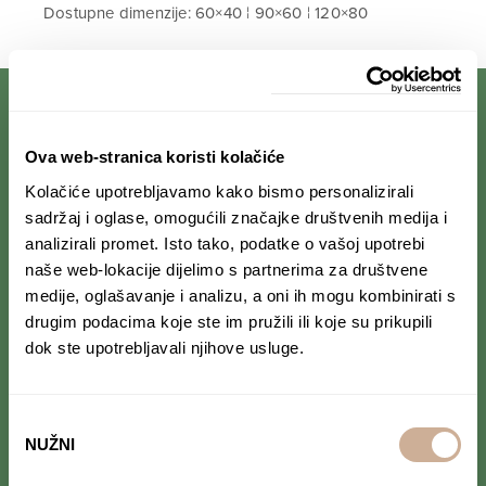
Dostupne dimenzije: 60×40 ¦ 90×60 ¦ 120×80
PRIJAVI SE NA NEWSLETTER
Ova web-stranica koristi kolačiće
Kolačiće upotrebljavamo kako bismo personalizirali
Prihvaćam da se moji podaci spremaju u bazu
sadržaj i oglase, omogućili značajke društvenih medija i
podataka i koriste u svrhu slanja KEK
analizirali promet. Isto tako, podatke o vašoj upotrebi
newslettera
naše web-lokacije dijelimo s partnerima za društvene
medije, oglašavanje i analizu, a oni ih mogu kombinirati s
drugim podacima koje ste im pružili ili koje su prikupili
dok ste upotrebljavali njihove usluge.
PRATI NAS NA DRUŠTVENIM MREŽAMA
Odabir
Od Norveške do Antarktike i od Južne Amerike
do Japana, objavljujemo zanimljive tekstove,
NUŽNI
pristanka
reportaže i fotke. Budi uvijek u toku i
ne
propusti novosti iz svijeta ekspedicionizma i