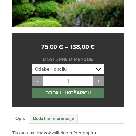
Raspon
75,00
€
–
138,00
€
cijena:
DOSTUPNE DIMENZIJE
od
75,00 €
do
138,00 €
DODAJ U KOŠARICU
Opis
Dodatne informacije
Tiskana na visokokvalitetnom foto papiru