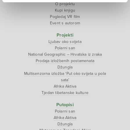
O projektu
Kupi knjigu
Pogledaj VR film
Event s autorom
Projekti
Ljubav oko svijeta
Polarni san
National Geographic – Hrvatska iz zraka
Prodaja izložbenih postamenata
Džungla
Multisenzorna izložba ‘Put oko svijeta u pola
sata’
Afrika Aktiva
Tjedan tibetanske kulture
Putopisi
Polarni san
Afrika Aktiva
Džungla