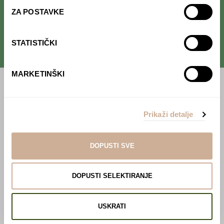
kulture
.
ZA POSTAVKE
STATISTIČKI
MARKETINŠKI
Početna
Predavanja
Prikaži detalje
Izdanja
DOPUSTI SVE
Webshop
DOPUSTI SELEKTIRANJE
O nama
Učlani se u KEK!
USKRATI
Lovci sakupljači