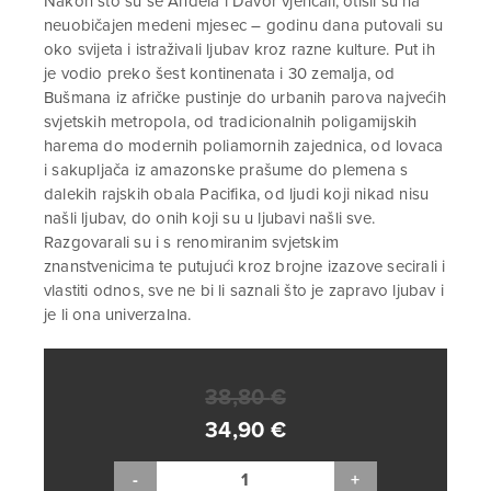
Nakon što su se Anđela i Davor vjenčali, otišli su na
neuobičajen medeni mjesec – godinu dana putovali su
oko svijeta i istraživali ljubav kroz razne kulture. Put ih
je vodio preko šest kontinenata i 30 zemalja, od
Bušmana iz afričke pustinje do urbanih parova najvećih
svjetskih metropola, od tradicionalnih poligamijskih
harema do modernih poliamornih zajednica, od lovaca
i sakupljača iz amazonske prašume do plemena s
dalekih rajskih obala Pacifika, od ljudi koji nikad nisu
našli ljubav, do onih koji su u ljubavi našli sve.
Razgovarali su i s renomiranim svjetskim
znanstvenicima te putujući kroz brojne izazove secirali i
vlastiti odnos, sve ne bi li saznali što je zapravo ljubav i
je li ona univerzalna.
38,80
€
Izvorna
34,90
€
cijena
Trenutna