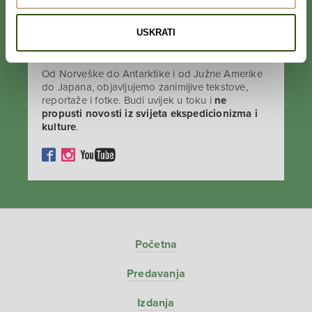
USKRATI
PRATI NAS NA DRUŠTVENIM MREŽAMA
Od Norveške do Antarktike i od Južne Amerike
do Japana, objavljujemo zanimljive tekstove,
reportaže i fotke. Budi uvijek u toku i
ne
propusti novosti iz svijeta ekspedicionizma i
kulture
.
Početna
Predavanja
Izdanja