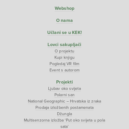
Webshop
O nama
Učlani se u KEK!
Lovci sakupljači
O projektu
Kupi knjigu
Pogledaj VR film
Event s autorom
Projekti
Ljubav oko svijeta
Polarni san
National Geographic – Hrvatska iz zraka
Prodaja izložbenih postamenata
Džungla
Multisenzorna izložba ‘Put oko svijeta u pola
sata’