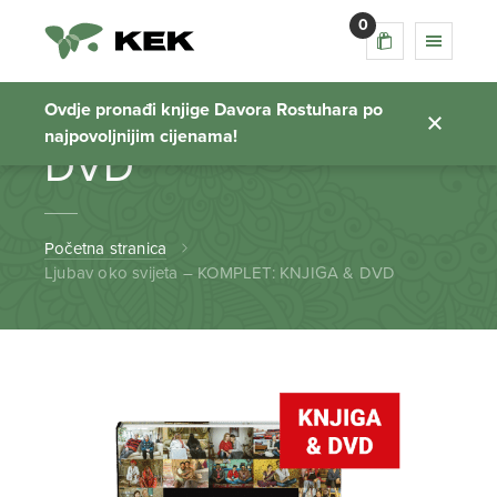
0
Ljubav oko svijeta –
KOMPLET: KNJIGA &
Ovdje pronađi knjige Davora Rostuhara po
najpovoljnijim cijenama!
DVD
Početna stranica
Ljubav oko svijeta – KOMPLET: KNJIGA & DVD