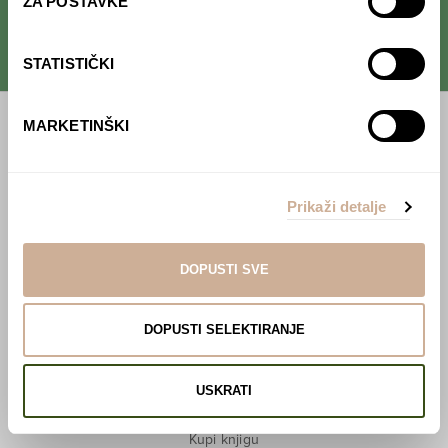
ZA POSTAVKE
STATISTIČKI
MARKETINŠKI
Početna
Predavanja
Prikaži detalje
Izdanja
Webshop
DOPUSTI SVE
O nama
DOPUSTI SELEKTIRANJE
Učlani se u KEK!
USKRATI
Lovci sakupljači
O projektu
Kupi knjigu