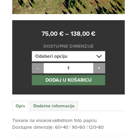
Raspon
75,00
€
–
138,00
€
cijena:
DOSTUPNE DIMENZIJE
od
75,00 €
do
138,00 €
DODAJ U KOŠARICU
Opis
Dodatne informacije
Tiskana na visokokvalitetnom foto papiru
Dostupne dimenzije: 60×40 ¦ 90×60 ¦ 120×80