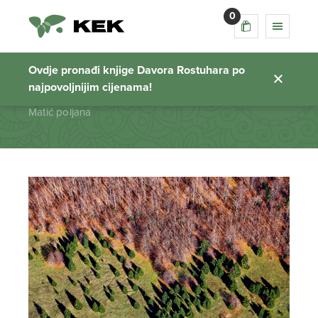
0
Matić poljana
Ovdje pronađi knjige Davora Rostuhara po
najpovoljnijim cijenama!
Početna stranica
Matić poljana