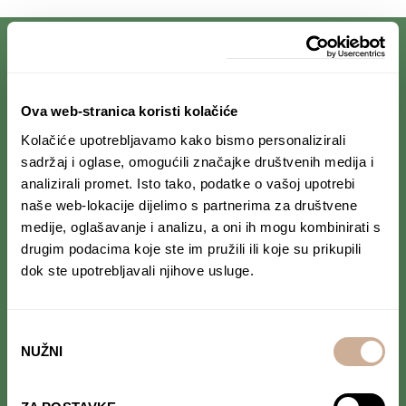
PRIJAVI SE NA NEWSLETTER
Ova web-stranica koristi kolačiće
Kolačiće upotrebljavamo kako bismo personalizirali
Prihvaćam da se moji podaci spremaju u bazu
podataka i koriste u svrhu slanja KEK
sadržaj i oglase, omogućili značajke društvenih medija i
newslettera
analizirali promet. Isto tako, podatke o vašoj upotrebi
naše web-lokacije dijelimo s partnerima za društvene
medije, oglašavanje i analizu, a oni ih mogu kombinirati s
drugim podacima koje ste im pružili ili koje su prikupili
dok ste upotrebljavali njihove usluge.
PRATI NAS NA DRUŠTVENIM MREŽAMA
Od Norveške do Antarktike i od Južne Amerike
do Japana, objavljujemo zanimljive tekstove,
Odabir
reportaže i fotke. Budi uvijek u toku i
ne
NUŽNI
pristanka
propusti novosti iz svijeta ekspedicionizma i
kulture
.