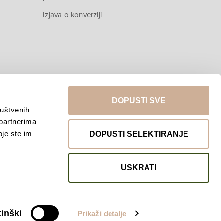
Izjava o konverziji
DOPUSTI SVE
ruštvenih
 partnerima
Povratak na vrh
oje ste im
DOPUSTI SELEKTIRANJE
USKRATI
inški
Prikaži detalje