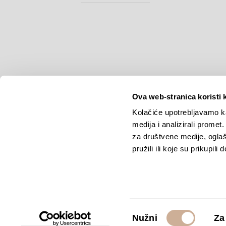
Ova web-stranica koristi 
Kolačiće upotrebljavamo ka
medija i analizirali promet
Copyright © 2026.
KEK
za društvene medije, oglaš
pružili ili koje su prikupili
Odabir
Nužni
Za
pristanka