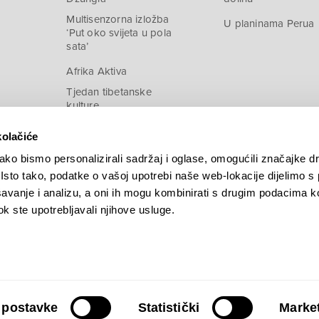
Multisenzorna izložba
U planinama Perua
‘Put oko svijeta u pola
sata’
Afrika Aktiva
Tjedan tibetanske
kulture
kolačiće
ko bismo personalizirali sadržaj i oglase, omogućili značajke d
. Isto tako, podatke o vašoj upotrebi naše web-lokacije dijelimo s
avanje i analizu, a oni ih mogu kombinirati s drugim podacima k
 dok ste upotrebljavali njihove usluge.
 postavke
Statistički
Market