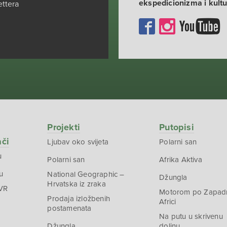
ekspedicionizma i kult
ettera
Projekti
Putopisi
ači
Ljubav oko svijeta
Polarni san
u
Polarni san
Afrika Aktiva
u
National Geographic –
Džungla
Hrvatska iz zraka
 VR
Motorom po Zapad
Prodaja izložbenih
Africi
postamenata
Na putu u skrivenu
Džungla
dolinu