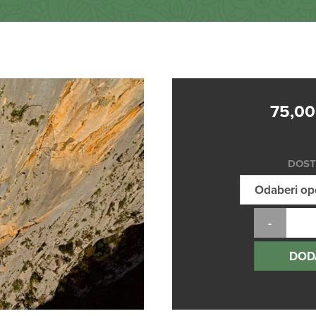
75,0
DOST
DOD