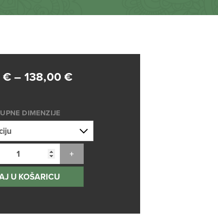
Raspon
0
€
–
138,00
€
cijena:
od
UPNE DIMENZIJE
75,00 €
do
138,00 €
AJ U KOŠARICU