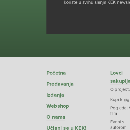
koriste u svrhu slanja KEK newsl
Početna
Lovci
sakuplj
Predavanja
O projekt
Izdanja
Kupi knjig
Webshop
Pogledaj
film
O nama
Event s
Učlani se u KEK!
autorom