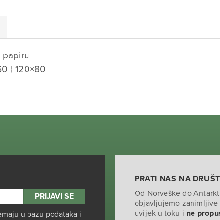
 papiru
60 ¦ 120×80
PRATI NAS NA DRUŠ
Od Norveške do Antarkt
objavljujemo zanimljive 
uvijek u toku i
ne propus
emaju u bazu podataka i