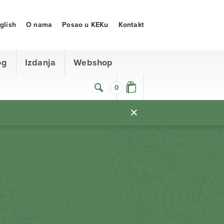
glish
O nama
Posao u KEKu
Kontakt
og
Izdanja
Webshop
0