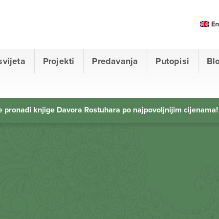
En
svijeta
Projekti
Predavanja
Putopisi
Bl
 pronađi knjige Davora Rostuhara po najpovoljnijim cijenama!