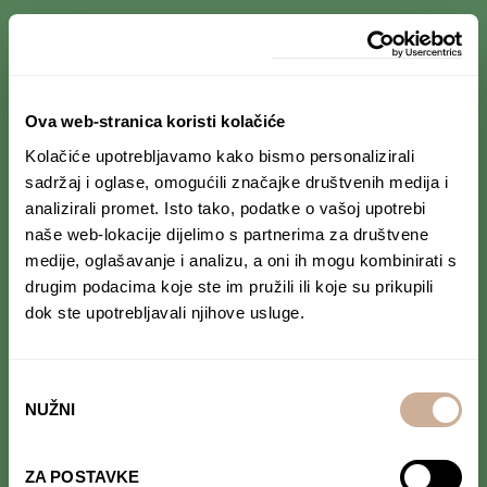
PRIJAVI SE NA NEWSLETTER
Ova web-stranica koristi kolačiće
Prihvaćam da se moji podaci spremaju u bazu
Kolačiće upotrebljavamo kako bismo personalizirali
podataka i koriste u svrhu slanja KEK
sadržaj i oglase, omogućili značajke društvenih medija i
newslettera
analizirali promet. Isto tako, podatke o vašoj upotrebi
naše web-lokacije dijelimo s partnerima za društvene
medije, oglašavanje i analizu, a oni ih mogu kombinirati s
drugim podacima koje ste im pružili ili koje su prikupili
dok ste upotrebljavali njihove usluge.
PRATI NAS NA DRUŠTVENIM MREŽAMA
Od Norveške do Antarktike i od Južne Amerike
do Japana, objavljujemo zanimljive tekstove,
Odabir
reportaže i fotke. Budi uvijek u toku i
ne
NUŽNI
pristanka
propusti novosti iz svijeta ekspedicionizma i
kulture
.
ZA POSTAVKE