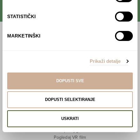
STATISTIČKI
MARKETINŠKI
Početna
Predavanja
Prikaži detalje
Izdanja
Webshop
DOPUSTI SVE
O nama
DOPUSTI SELEKTIRANJE
Učlani se u KEK!
Lovci sakupljači
USKRATI
O projektu
Kupi knjigu
Pogledaj VR film