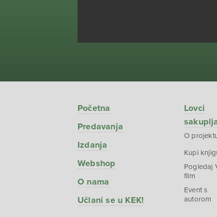
Početna
Lovci
sakuplj
Predavanja
O projekt
Izdanja
Kupi knjig
Webshop
Pogledaj
film
O nama
Event s
Učlani se u KEK!
autorom