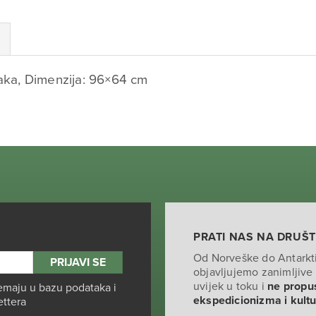
raka, Dimenzija: 96×64 cm
PRATI NAS NA DRUŠ
Od Norveške do Antarkt
objavljujemo zanimljive 
uvijek u toku i
ne propus
emaju u bazu podataka i
ekspedicionizma i kult
ettera