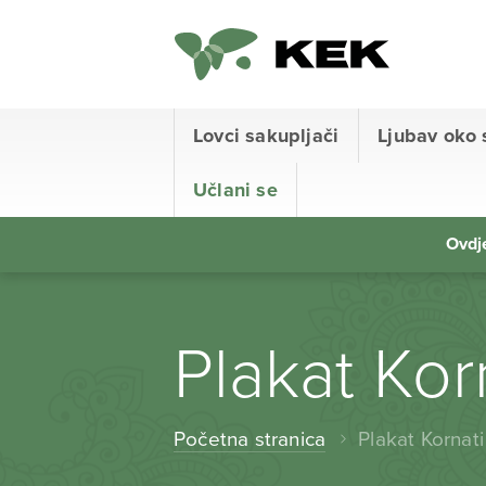
Lovci sakupljači
Ljubav oko 
Učlani se
Ovdje
Plakat Kor
Početna stranica
Plakat Kornati