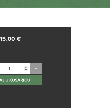
15,00
€
AJ U KOŠARICU