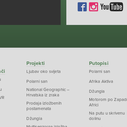
Projekti
Putopisi
ači
Ljubav oko svijeta
Polarni san
u
Polarni san
Afrika Aktiva
u
National Geographic –
Džungla
Hrvatska iz zraka
 VR
Motorom po Zapad
Prodaja izložbenih
Africi
postamenata
Na putu u skrivenu
Džungla
dolinu
Multisenzorna izložba