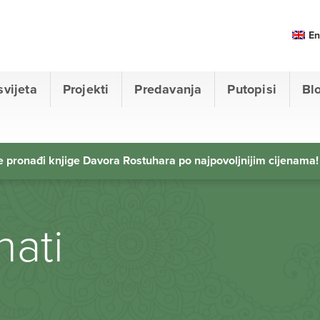
En
svijeta
Projekti
Predavanja
Putopisi
Bl
 pronađi knjige Davora Rostuhara po najpovoljnijim cijenama!
nati