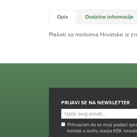
Opis
Dodatne informacije
Plakati sa motivima Hrvatske iz z
PRIJAVI SE NA NEWSLETTER
Prihvaćam da se moji podaci spr
koriste u svrhu slanja KEK newsl