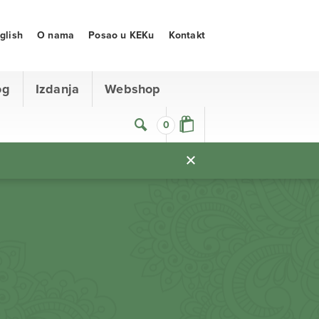
glish
O nama
Posao u KEKu
Kontakt
og
Izdanja
Webshop
0