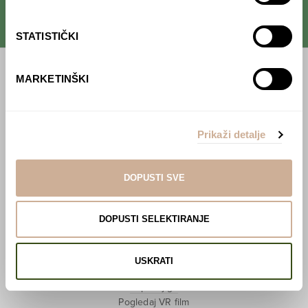
STATISTIČKI
MARKETINŠKI
Početna
Predavanja
Prikaži detalje
Izdanja
Webshop
DOPUSTI SVE
O nama
DOPUSTI SELEKTIRANJE
Učlani se u KEK!
Lovci sakupljači
USKRATI
O projektu
Kupi knjigu
Pogledaj VR film