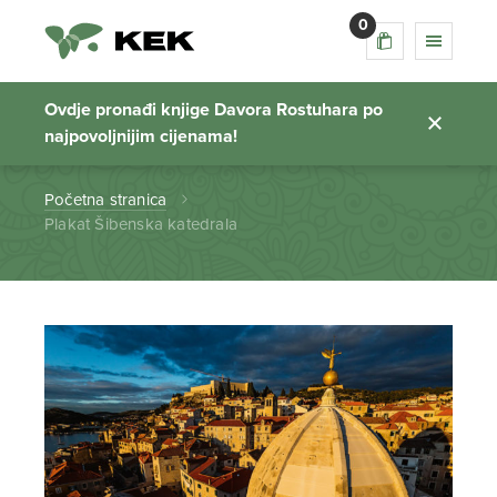
0
Plakat Šibenska
katedrala
Ovdje pronađi knjige Davora Rostuhara po
najpovoljnijim cijenama!
Početna stranica
Plakat Šibenska katedrala