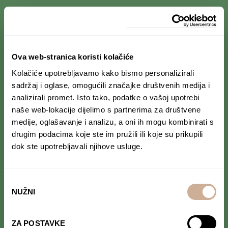
PRIJAVI SE NA NEWSLETTER
Ova web-stranica koristi kolačiće
Prihvaćam da se moji podaci spremaju u bazu
Kolačiće upotrebljavamo kako bismo personalizirali
podataka i koriste u svrhu slanja KEK
sadržaj i oglase, omogućili značajke društvenih medija i
newslettera
analizirali promet. Isto tako, podatke o vašoj upotrebi
naše web-lokacije dijelimo s partnerima za društvene
medije, oglašavanje i analizu, a oni ih mogu kombinirati s
drugim podacima koje ste im pružili ili koje su prikupili
dok ste upotrebljavali njihove usluge.
PRATI NAS NA DRUŠTVENIM MREŽAMA
Od Norveške do Antarktike i od Južne Amerike
do Japana, objavljujemo zanimljive tekstove,
Odabir
reportaže i fotke. Budi uvijek u toku i
ne
NUŽNI
pristanka
propusti novosti iz svijeta ekspedicionizma i
kulture
.
ZA POSTAVKE