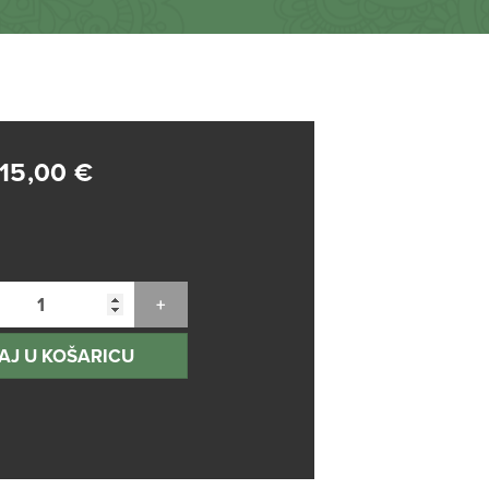
15,00
€
AJ U KOŠARICU