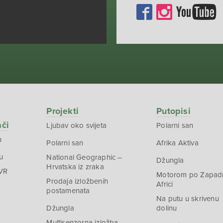
Projekti
Putopisi
ači
Ljubav oko svijeta
Polarni san
u
Polarni san
Afrika Aktiva
u
National Geographic –
Džungla
Hrvatska iz zraka
 VR
Motorom po Zapad
Prodaja izložbenih
Africi
postamenata
Na putu u skrivenu
Džungla
dolinu
Multisenzorna izložba