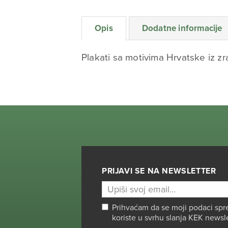
Opis
Dodatne informacije
Plakati sa motivima Hrvatske iz z
PRIJAVI SE NA NEWSLETTER
Prihvaćam da se moji podaci spr
koriste u svrhu slanja KEK newsl