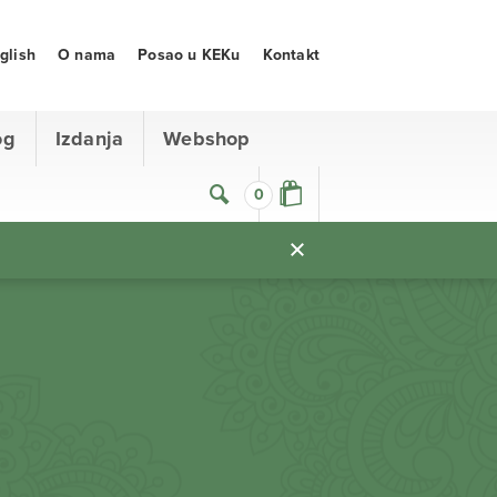
glish
O nama
Posao u KEKu
Kontakt
og
Izdanja
Webshop
0