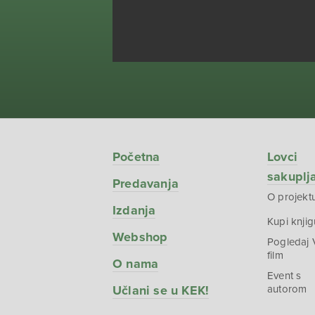
Početna
Lovci
sakuplj
Predavanja
O projekt
Izdanja
Kupi knjig
Webshop
Pogledaj
film
O nama
Event s
Učlani se u KEK!
autorom