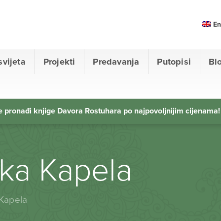
En
svijeta
Projekti
Predavanja
Putopisi
Bl
 pronađi knjige Davora Rostuhara po najpovoljnijim cijenama!
ika Kapela
 Kapela