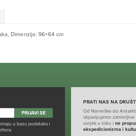
raka, Dimenzija: 96×64 cm
PRATI NAS NA DRUŠ
Od Norveške do Antarkt
objavljujemo zanimljive 
uvijek u toku i
ne propus
emaju u bazu podataka i
ekspedicionizma i kult
ettera