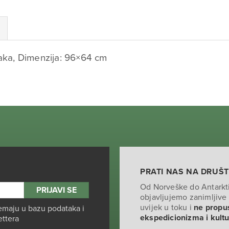
raka, Dimenzija: 96×64 cm
PRATI NAS NA DRUŠ
Od Norveške do Antarkt
objavljujemo zanimljive 
uvijek u toku i
ne propus
emaju u bazu podataka i
ekspedicionizma i kult
ettera