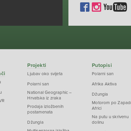
Projekti
Putopisi
ači
Ljubav oko svijeta
Polarni san
u
Polarni san
Afrika Aktiva
u
National Geographic –
Džungla
Hrvatska iz zraka
 VR
Motorom po Zapad
Prodaja izložbenih
Africi
postamenata
Na putu u skrivenu
Džungla
dolinu
Multisenzorna izložba