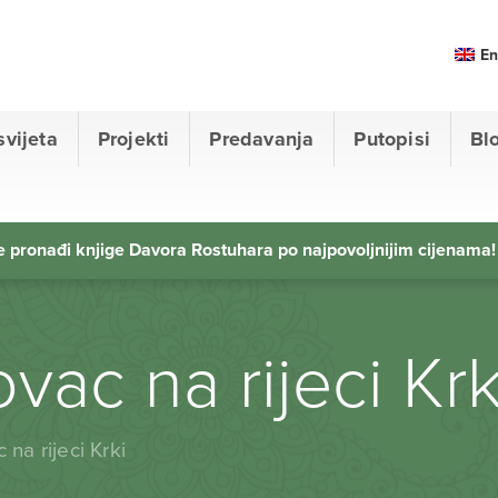
En
svijeta
Projekti
Predavanja
Putopisi
Bl
 pronađi knjige Davora Rostuhara po najpovoljnijim cijenama!
vac na rijeci Krk
 na rijeci Krki