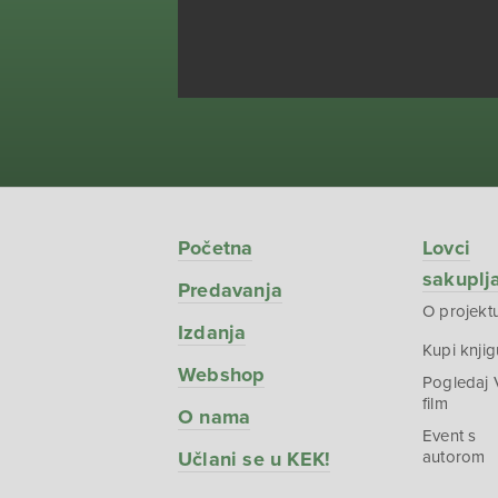
Početna
Lovci
sakuplj
Predavanja
O projekt
Izdanja
Kupi knjig
Webshop
Pogledaj
film
O nama
Event s
Učlani se u KEK!
autorom