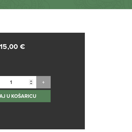
15,00
€
AJ U KOŠARICU