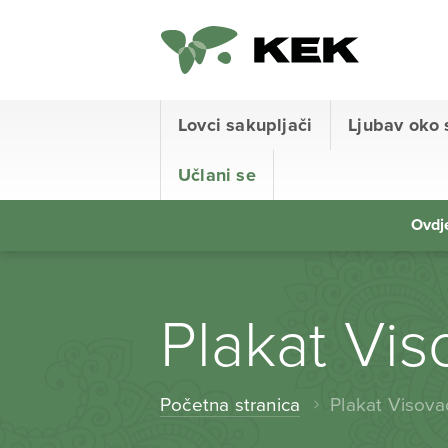
Lovci sakupljači
Ljubav oko 
Učlani se
Ovdje
Plakat Viso
Početna stranica
Plakat Visovac