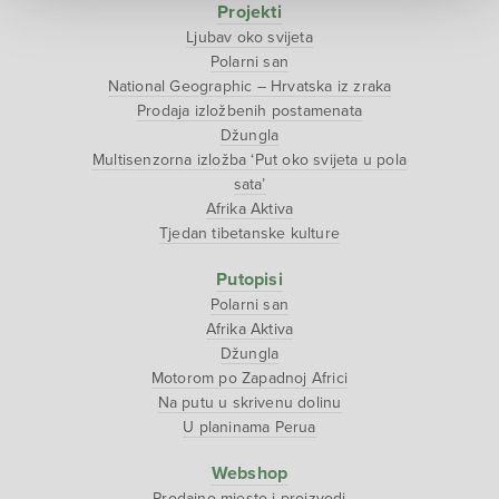
Projekti
Ljubav oko svijeta
Polarni san
National Geographic – Hrvatska iz zraka
Prodaja izložbenih postamenata
Džungla
Multisenzorna izložba ‘Put oko svijeta u pola
sata’
Afrika Aktiva
Tjedan tibetanske kulture
Putopisi
Polarni san
Afrika Aktiva
Džungla
Motorom po Zapadnoj Africi
Na putu u skrivenu dolinu
U planinama Perua
Webshop
Prodajno mjesto i proizvodi