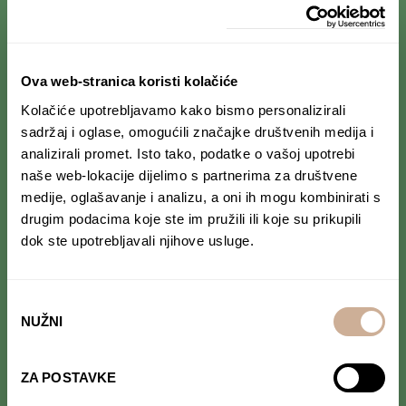
PRIJAVI SE NA NEWSLETTER
Prihvaćam da se moji podaci spremaju u bazu
Ova web-stranica koristi kolačiće
podataka i koriste u svrhu slanja KEK
Kolačiće upotrebljavamo kako bismo personalizirali
newslettera
sadržaj i oglase, omogućili značajke društvenih medija i
analizirali promet. Isto tako, podatke o vašoj upotrebi
naše web-lokacije dijelimo s partnerima za društvene
medije, oglašavanje i analizu, a oni ih mogu kombinirati s
drugim podacima koje ste im pružili ili koje su prikupili
PRATI NAS NA DRUŠTVENIM MREŽAMA
dok ste upotrebljavali njihove usluge.
Od Norveške do Antarktike i od Južne Amerike
do Japana, objavljujemo zanimljive tekstove,
reportaže i fotke. Budi uvijek u toku i
ne
Odabir
propusti novosti iz svijeta ekspedicionizma i
NUŽNI
kulture
.
pristanka
ZA POSTAVKE