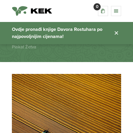
0
Plakat Žetva
Ovdje pronađi knjige Davora Rostuhara po
najpovoljnijim cijenama!
Početna stranica
Plakat Žetva