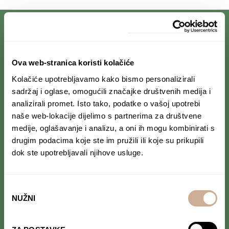
PRIJAVI SE NA NEWSLETTER
Ova web-stranica koristi kolačiće
Kolačiće upotrebljavamo kako bismo personalizirali
Prihvaćam da se moji podaci spremaju u bazu
podataka i koriste u svrhu slanja KEK
sadržaj i oglase, omogućili značajke društvenih medija i
newslettera
analizirali promet. Isto tako, podatke o vašoj upotrebi
naše web-lokacije dijelimo s partnerima za društvene
medije, oglašavanje i analizu, a oni ih mogu kombinirati s
drugim podacima koje ste im pružili ili koje su prikupili
dok ste upotrebljavali njihove usluge.
PRATI NAS NA DRUŠTVENIM MREŽAMA
Od Norveške do Antarktike i od Južne Amerike
do Japana, objavljujemo zanimljive tekstove,
Odabir
reportaže i fotke. Budi uvijek u toku i
ne
NUŽNI
pristanka
propusti novosti iz svijeta ekspedicionizma i
kulture
.