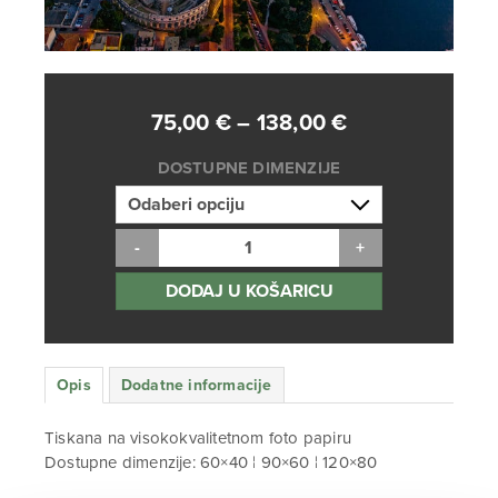
Raspon
75,00
€
–
138,00
€
cijena:
DOSTUPNE DIMENZIJE
od
75,00 €
do
138,00 €
DODAJ U KOŠARICU
Opis
Dodatne informacije
Tiskana na visokokvalitetnom foto papiru
Dostupne dimenzije: 60×40 ¦ 90×60 ¦ 120×80