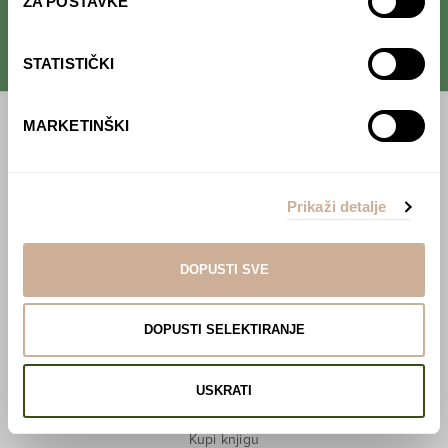
ZA POSTAVKE
STATISTIČKI
MARKETINŠKI
Početna
Predavanja
Prikaži detalje
Izdanja
Webshop
DOPUSTI SVE
O nama
DOPUSTI SELEKTIRANJE
Učlani se u KEK!
USKRATI
Lovci sakupljači
O projektu
Kupi knjigu