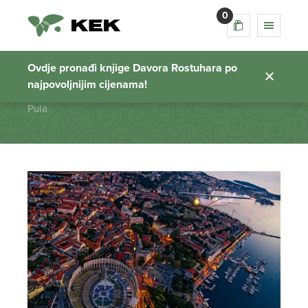
0
Pula
Ovdje pronađi knjige Davora Rostuhara po
najpovoljnijim cijenama!
Početna stranica
Pula