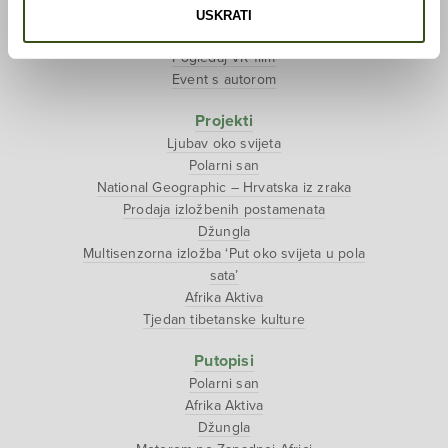
O projektu
USKRATI
Kupi knjigu
Pogledaj VR film
Event s autorom
Projekti
Ljubav oko svijeta
Polarni san
National Geographic – Hrvatska iz zraka
Prodaja izložbenih postamenata
Džungla
Multisenzorna izložba ‘Put oko svijeta u pola
sata’
Afrika Aktiva
Tjedan tibetanske kulture
Putopisi
Polarni san
Afrika Aktiva
Džungla