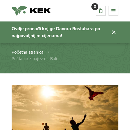
0
Puštanje zmajeva –
Bali
Ovdje pronađi knjige Davora Rostuhara po
najpovoljnijim cijenama!
Početna stranica
Puštanje zmajeva – Bali