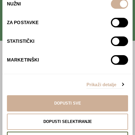
NUŽNI
pristanka
kulture
.
ZA POSTAVKE
STATISTIČKI
Početna
MARKETINŠKI
Predavanja
Izdanja
Prikaži detalje
Webshop
DOPUSTI SVE
O nama
Učlani se u KEK!
DOPUSTI SELEKTIRANJE
Lovci sakupljači