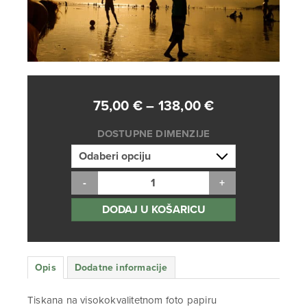
Raspon
75,00
€
–
138,00
€
cijena:
DOSTUPNE DIMENZIJE
od
75,00 €
do
138,00 €
DODAJ U KOŠARICU
Opis
Dodatne informacije
Tiskana na visokokvalitetnom foto papiru