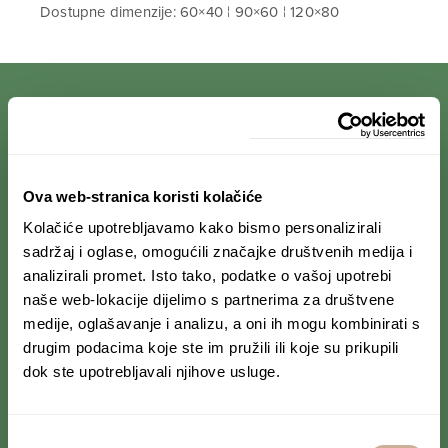
Dostupne dimenzije: 60×40 ¦ 90×60 ¦ 120×80
PRIJAVI SE NA NEWSLETTER
Ova web-stranica koristi kolačiće
Prihvaćam da se moji podaci spremaju u bazu
podataka i koriste u svrhu slanja KEK
Kolačiće upotrebljavamo kako bismo personalizirali
newslettera
sadržaj i oglase, omogućili značajke društvenih medija i
analizirali promet. Isto tako, podatke o vašoj upotrebi
naše web-lokacije dijelimo s partnerima za društvene
medije, oglašavanje i analizu, a oni ih mogu kombinirati s
drugim podacima koje ste im pružili ili koje su prikupili
PRATI NAS NA DRUŠTVENIM MREŽAMA
dok ste upotrebljavali njihove usluge.
Od Norveške do Antarktike i od Južne Amerike
do Japana, objavljujemo zanimljive tekstove,
reportaže i fotke. Budi uvijek u toku i
ne
Odabir
propusti novosti iz svijeta ekspedicionizma i