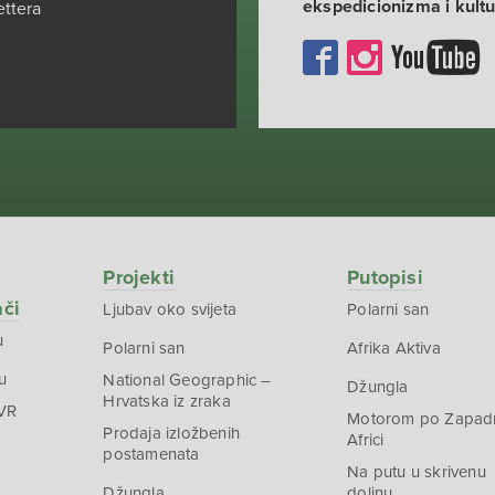
ekspedicionizma i kult
ettera
Projekti
Putopisi
ači
Ljubav oko svijeta
Polarni san
u
Polarni san
Afrika Aktiva
u
National Geographic –
Džungla
Hrvatska iz zraka
 VR
Motorom po Zapad
Prodaja izložbenih
Africi
postamenata
Na putu u skrivenu
Džungla
dolinu