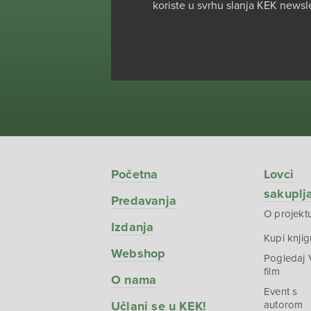
koriste u svrhu slanja KEK newsl
Početna
Lovci
sakuplj
Predavanja
O projekt
Izdanja
Kupi knjig
Webshop
Pogledaj
film
O nama
Event s
Učlani se u KEK!
autorom