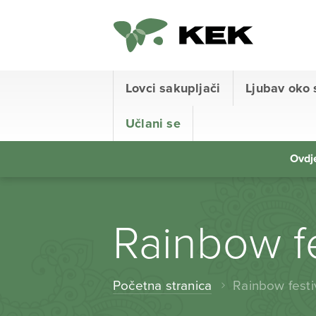
Lovci sakupljači
Ljubav oko 
Učlani se
Ovdje
Rainbow fe
Početna stranica
Rainbow festi