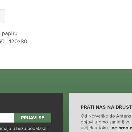
 papiru
60 ¦ 120×80
PRATI NAS NA DRUŠ
Od Norveške do Antarkt
objavljujemo zanimljive 
uvijek u toku i
ne propus
emaju u bazu podataka i