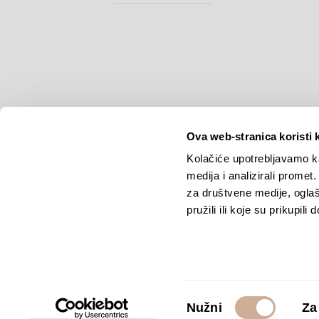
Ova web-stranica koristi 
Kolačiće upotrebljavamo ka
medija i analizirali promet
Copyright © 2026.
KEK
za društvene medije, oglaš
pružili ili koje su prikupili
Odabir
Nužni
Za
pristanka