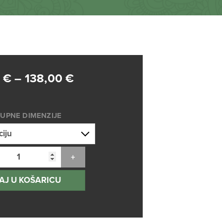
Raspon
0
€
–
138,00
€
cijena:
od
UPNE DIMENZIJE
75,00 €
do
138,00 €
AJ U KOŠARICU