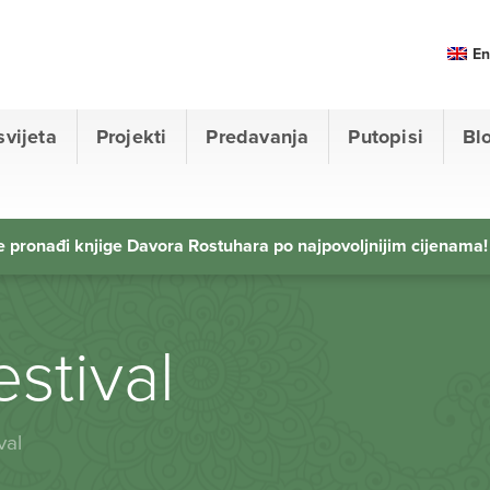
En
svijeta
Projekti
Predavanja
Putopisi
Bl
 pronađi knjige Davora Rostuhara po najpovoljnijim cijenama!
stival
val