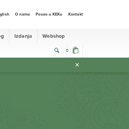
glish
O nama
Posao u KEKu
Kontakt
og
Izdanja
Webshop
0