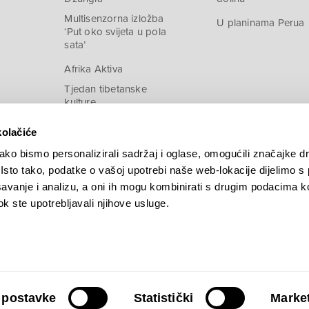
Multisenzorna izložba
U planinama Perua
‘Put oko svijeta u pola
sata’
Afrika Aktiva
Tjedan tibetanske
kulture
kolačiće
ko bismo personalizirali sadržaj i oglase, omogućili značajke d
. Isto tako, podatke o vašoj upotrebi naše web-lokacije dijelimo s
avanje i analizu, a oni ih mogu kombinirati s drugim podacima k
 dok ste upotrebljavali njihove usluge.
 postavke
Statistički
Market