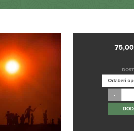
75,0
DOST
DOD