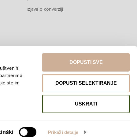
Izjava o konverziji
DOPUSTI SVE
ruštvenih
 partnerima
Povratak na vrh
oje ste im
DOPUSTI SELEKTIRANJE
USKRATI
inški
Prikaži detalje