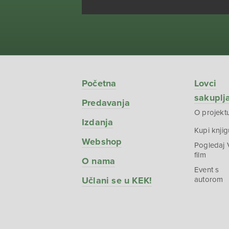
Početna
Lovci
sakuplj
Predavanja
O projekt
Izdanja
Kupi knjig
Webshop
Pogledaj
film
O nama
Event s
Učlani se u KEK!
autorom