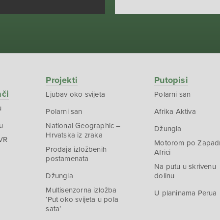
Projekti
Putopisi
ači
Ljubav oko svijeta
Polarni san
u
Polarni san
Afrika Aktiva
u
National Geographic –
Džungla
Hrvatska iz zraka
 VR
Motorom po Zapad
Prodaja izložbenih
Africi
postamenata
Na putu u skrivenu
Džungla
dolinu
Multisenzorna izložba
U planinama Perua
‘Put oko svijeta u pola
sata’