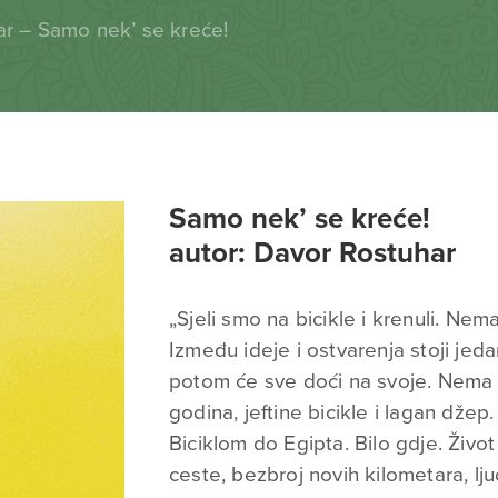
r – Samo nek’ se kreće!
Samo nek’ se kreće!
autor: Davor Rostuhar
„Sjeli smo na bicikle i krenuli. Nema
Između ideje i ostvarenja stoji jeda
potom će sve doći na svoje. Nema 
godina, jeftine bicikle i lagan džep
Biciklom do Egipta. Bilo gdje. Živo
ceste, bezbroj novih kilometara, lj