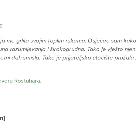
E
a me grlila svojim toplim rukama. Osjećao sam kako 
puna razumijevanja i širokogrudna. Tako je vješto njen
tni dah smisla. Tako je prijateljsko utočište pruža
avora Rostuhara
.
n]