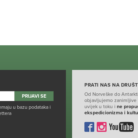
PRATI NAS NA DRUŠ
Od Norveške do Antarkt
objavljujemo zanimljive 
uvijek u toku i
ne propus
emaju u bazu podataka i
ekspedicionizma i kult
ettera