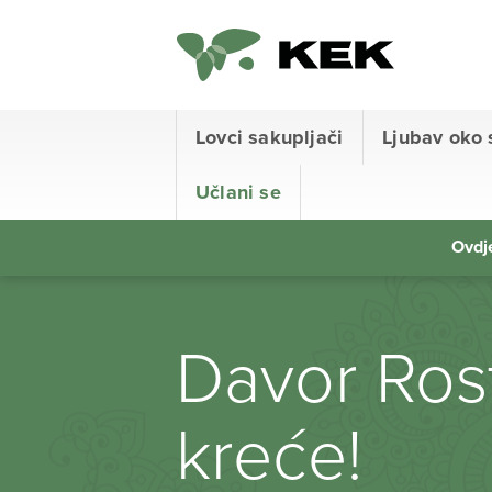
Lovci sakupljači
Ljubav oko 
Učlani se
Ovdje
Davor Ros
kreće!