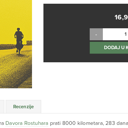
16,
DODAJ U 
Recenzije
ora
Davora Rostuhara
prati 8000 kilometara, 283 dana,