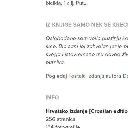
bicikla, 1 cilj, Put…
IZ KNJIGE SAMO NEK SE KREĆ
Oslobođeno sam volio pustinju koj
srce. Bio sam joj zahvalan jer je 
svega i istovremeno mu davao živo
putnika.
Pogledaj i
ostala izdanja
autora
D
INFO
Hrvatsko izdanje [Croatian editio
256 stranica
154 fotografije