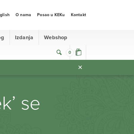
glish
O nama
Posao u KEKu
Kontakt
og
Izdanja
Webshop
0
k’ se