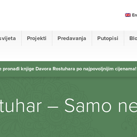
En
svijeta
Projekti
Predavanja
Putopisi
Bl
 pronađi knjige Davora Rostuhara po najpovoljnijim cijenama!
tuhar – Samo ne