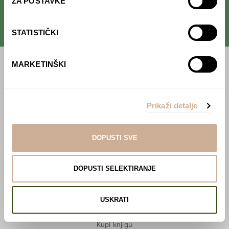
ZA POSTAVKE
STATISTIČKI
MARKETINŠKI
Početna
Predavanja
Prikaži detalje
Izdanja
Webshop
DOPUSTI SVE
O nama
DOPUSTI SELEKTIRANJE
Učlani se u KEK!
USKRATI
Lovci sakupljači
O projektu
Kupi knjigu