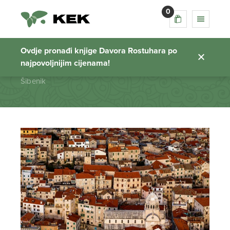
0
Šibenik
Ovdje pronađi knjige Davora Rostuhara po
najpovoljnijim cijenama!
Početna stranica
Šibenik