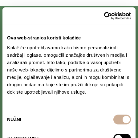
PRIJAVI SE NA NEWSLETTER
Ova web-stranica koristi kolačiće
Kolačiće upotrebljavamo kako bismo personalizirali
Prihvaćam da se moji podaci spremaju u bazu
podataka i koriste u svrhu slanja KEK
sadržaj i oglase, omogućili značajke društvenih medija i
newslettera
analizirali promet. Isto tako, podatke o vašoj upotrebi
naše web-lokacije dijelimo s partnerima za društvene
medije, oglašavanje i analizu, a oni ih mogu kombinirati s
drugim podacima koje ste im pružili ili koje su prikupili
dok ste upotrebljavali njihove usluge.
PRATI NAS NA DRUŠTVENIM MREŽAMA
Od Norveške do Antarktike i od Južne Amerike
do Japana, objavljujemo zanimljive tekstove,
Odabir
reportaže i fotke. Budi uvijek u toku i
ne
NUŽNI
pristanka
propusti novosti iz svijeta ekspedicionizma i
kulture
.