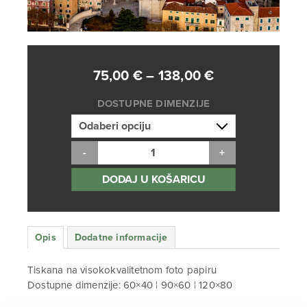
Raspon
75,00
€
–
138,00
€
cijena:
DOSTUPNE DIMENZIJE
od
75,00 €
do
138,00 €
DODAJ U KOŠARICU
Opis
Dodatne informacije
Tiskana na visokokvalitetnom foto papiru
Dostupne dimenzije: 60×40 ¦ 90×60 ¦ 120×80