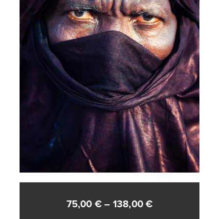
Raspon
75,00
€
–
138,00
€
cijena: