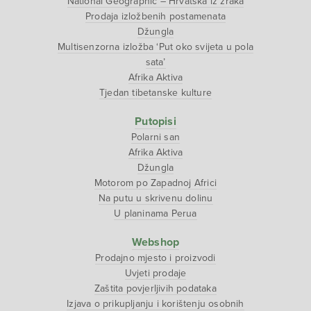
National Geographic – Hrvatska iz zraka
Prodaja izložbenih postamenata
Džungla
Multisenzorna izložba ‘Put oko svijeta u pola
sata’
Afrika Aktiva
Tjedan tibetanske kulture
Putopisi
Polarni san
Afrika Aktiva
Džungla
Motorom po Zapadnoj Africi
Na putu u skrivenu dolinu
U planinama Perua
Webshop
Prodajno mjesto i proizvodi
Uvjeti prodaje
Zaštita povjerljivih podataka
Izjava o prikupljanju i korištenju osobnih