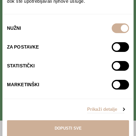
dok ste upotrebljavali njihove usluge.
Prihvaćam da se moji podaci spremaju u bazu
podataka i koriste u svrhu slanja KEK
newslettera
Odabir
NUŽNI
pristanka
ZA POSTAVKE
PRATI NAS NA DRUŠTVENIM MREŽAMA
Od Norveške do Antarktike i od Južne Amerike
STATISTIČKI
do Japana, objavljujemo zanimljive tekstove,
reportaže i fotke. Budi uvijek u toku i
ne
propusti novosti iz svijeta ekspedicionizma i
MARKETINŠKI
kulture
.
Prikaži detalje
DOPUSTI SVE