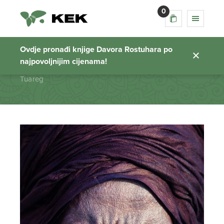
0
Tuareg
Ovdje pronađi knjige Davora Rostuhara po
najpovoljnijim cijenama!
Početna stranica
Tuareg