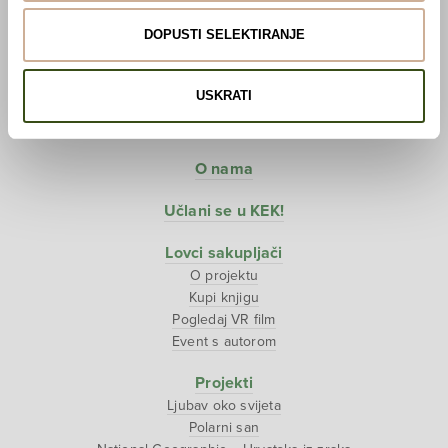
Početna
DOPUSTI SELEKTIRANJE
Predavanja
Izdanja
USKRATI
Webshop
O nama
Učlani se u KEK!
Lovci sakupljači
O projektu
Kupi knjigu
Pogledaj VR film
Event s autorom
Projekti
Ljubav oko svijeta
Polarni san