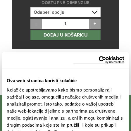
DOSTUPNE DIMENZIJE
od
75,00 €
do
138,00 €
DODAJ U KOŠARICU
Opis
Dodatne informacije
Tiskana na visokokvalitetnom foto papiru
Dostupne dimenzije: 60×40 ¦ 90×60 ¦ 120×80
Ova web-stranica koristi kolačiće
Kolačiće upotrebljavamo kako bismo personalizirali
sadržaj i oglase, omogućili značajke društvenih medija i
analizirali promet. Isto tako, podatke o vašoj upotrebi
naše web-lokacije dijelimo s partnerima za društvene
PRIJAVI SE NA NEWSLETTER
medije, oglašavanje i analizu, a oni ih mogu kombinirati s
drugim podacima koje ste im pružili ili koje su prikupili