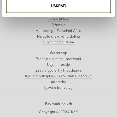
USKRATI
Putopisi
Polarni san
Afrika Aktiva
Džungla
Motorom po Zapadnoj Africi
Na putu u skrivenu dolinu
U planinama Perua
Webshop
Prodajno mjesto i proizvodi
Uvjeti prodaje
Zaštita povjerljivih podataka
Izjava o prikupljanju i korištenju osobnih
podataka
Izjava o konverziji
Povratak na vrh
Copyright © 2026.
KEK