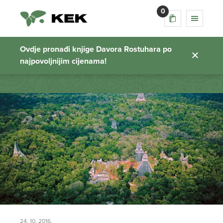
0
chicabal
Ovdje pronađi knjige Davora Rostuhara po
najpovoljnijim cijenama!
Početna stranica
24. 10. 2016.