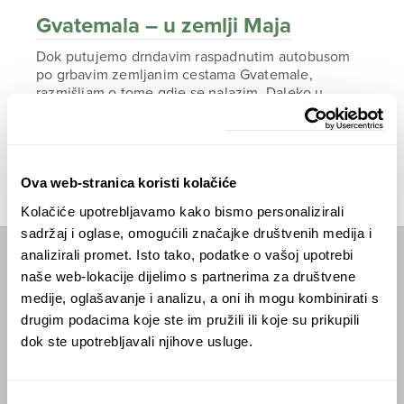
Gvatemala – u zemlji Maja
Dok putujemo drndavim raspadnutim autobusom
po grbavim zemljanim cestama Gvatemale,
razmišljam o tome gdje se nalazim. Daleko u
središtu Centralne amerike, civilizacija polako
steže posljednju jezgru divljine.
ČITAJTE DALJE
Ova web-stranica koristi kolačiće
Kolačiće upotrebljavamo kako bismo personalizirali
sadržaj i oglase, omogućili značajke društvenih medija i
analizirali promet. Isto tako, podatke o vašoj upotrebi
Početna
naše web-lokacije dijelimo s partnerima za društvene
medije, oglašavanje i analizu, a oni ih mogu kombinirati s
Predavanja
drugim podacima koje ste im pružili ili koje su prikupili
dok ste upotrebljavali njihove usluge.
Izdanja
Webshop
Odabir