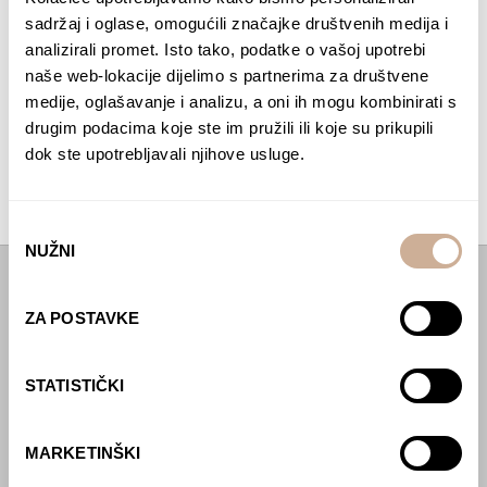
03. 11. 2018.
sadržaj i oglase, omogućili značajke društvenih medija i
3. Na vrhu Corpune
analizirali promet. Isto tako, podatke o vašoj upotrebi
naše web-lokacije dijelimo s partnerima za društvene
Jedini smo ljudi u u lobiju hotela u Arequipi. Prilazi
medije, oglašavanje i analizu, a oni ih mogu kombinirati s
mi jedan Peruanac i kaže „Ja sam Miguel Zarate.
Tražim planinare iz Hrvatske…“
drugim podacima koje ste im pružili ili koje su prikupili
dok ste upotrebljavali njihove usluge.
ČITAJTE DALJE
Odabir
NUŽNI
pristanka
Početna
ZA POSTAVKE
Predavanja
STATISTIČKI
Izdanja
Webshop
MARKETINŠKI
O nama