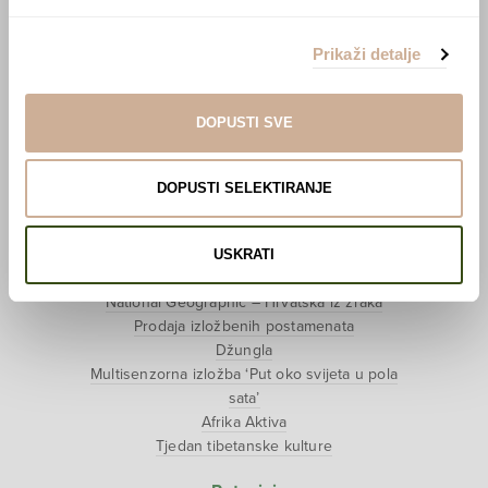
Učlani se u KEK!
Prikaži detalje
Lovci sakupljači
O projektu
DOPUSTI SVE
Kupi knjigu
Pogledaj VR film
Event s autorom
DOPUSTI SELEKTIRANJE
Projekti
Ljubav oko svijeta
USKRATI
Polarni san
National Geographic – Hrvatska iz zraka
Prodaja izložbenih postamenata
Džungla
Multisenzorna izložba ‘Put oko svijeta u pola
sata’
Afrika Aktiva
Tjedan tibetanske kulture