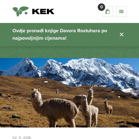
0
ekspedicija peru
Ovdje pronađi knjige Davora Rostuhara po
najpovoljnijim cijenama!
Početna stranica
02. 11. 2018.