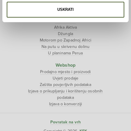
Tjedan tibetanske kulture
USKRATI
Putopisi
Polarni san
Afrika Aktiva
Džungla
Motorom po Zapadnoj Africi
Na putu u skrivenu dolinu
U planinama Perua
Webshop
Prodajno mjesto i proizvodi
Uvjeti prodaje
Zaštita povjerljivih podataka
Izjava o prikupljanju i korištenju osobnih
podataka
Izjava o konverziji
Povratak na vrh