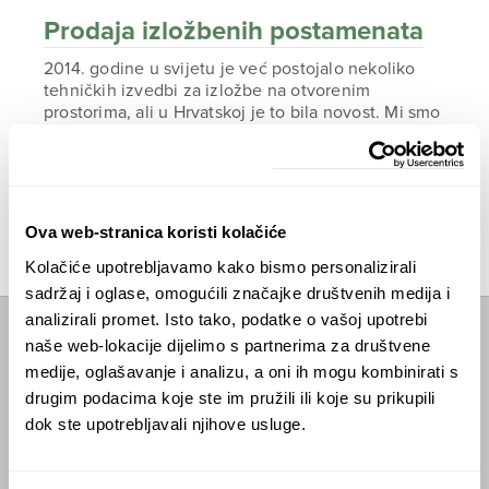
Prodaja izložbenih postamenata
2014. godine u svijetu je već postojalo nekoliko
tehničkih izvedbi za izložbe na otvorenim
prostorima, ali u Hrvatskoj je to bila novost. Mi smo
tu ideju razvili i podigli na novu razinu: osmislili
smo energetski samoodržive postamente na solarni
pogon!
ČITAJTE DALJE
Ova web-stranica koristi kolačiće
Kolačiće upotrebljavamo kako bismo personalizirali
sadržaj i oglase, omogućili značajke društvenih medija i
analizirali promet. Isto tako, podatke o vašoj upotrebi
naše web-lokacije dijelimo s partnerima za društvene
Početna
medije, oglašavanje i analizu, a oni ih mogu kombinirati s
Predavanja
drugim podacima koje ste im pružili ili koje su prikupili
dok ste upotrebljavali njihove usluge.
Izdanja