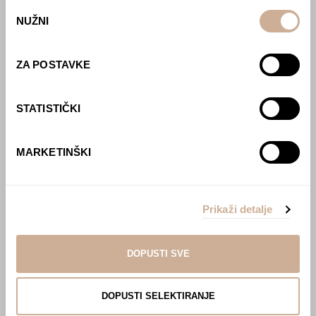
Webshop
Odabir
NUŽNI
pristanka
O nama
Učlani se u KEK!
ZA POSTAVKE
Lovci sakupljači
O projektu
STATISTIČKI
Kupi knjigu
Pogledaj VR film
MARKETINŠKI
Event s autorom
Projekti
Ljubav oko svijeta
Prikaži detalje
Polarni san
National Geographic – Hrvatska iz zraka
Prodaja izložbenih postamenata
DOPUSTI SVE
Džungla
Multisenzorna izložba ‘Put oko svijeta u pola
sata’
DOPUSTI SELEKTIRANJE
Afrika Aktiva