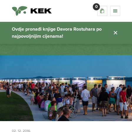
0
izložbeni stalci
Ovdje pronađi knjige Davora Rostuhara po
najpovoljnijim cijenama!
Početna stranica
02. 12. 2016.