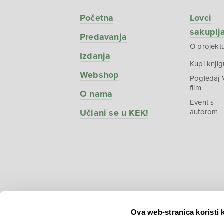
Početna
Lovci
sakuplj
Predavanja
O projekt
Izdanja
Kupi knjig
Webshop
Pogledaj
film
O nama
Event s
Učlani se u KEK!
autorom
Ova web-stranica koristi 