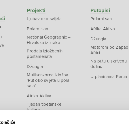
Projekti
Putopisi
ači
Ljubav oko svijeta
Polarni san
u
Polarni san
Afrika Aktiva
u
National Geographic –
Džungla
Hrvatska iz zraka
 VR
Motorom po Zapad
Prodaja izložbenih
Africi
postamenata
Na putu u skrivenu
Džungla
dolinu
Multisenzorna izložba
U planinama Perua
‘Put oko svijeta u pola
sata’
Afrika Aktiva
Tjedan tibetanske
kulture
kolačiće