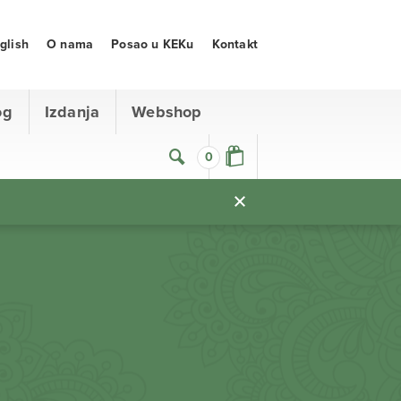
glish
O nama
Posao u KEKu
Kontakt
og
Izdanja
Webshop
0