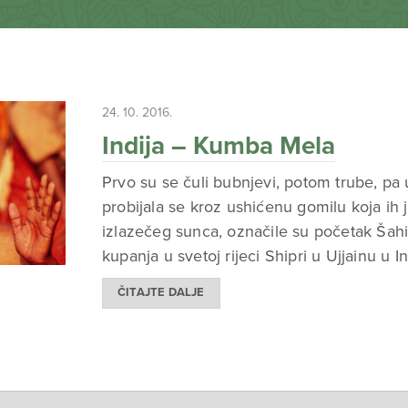
24. 10. 2016.
Indija – Kumba Mela
Prvo su se čuli bubnjevi, potom trube, pa u
probijala se kroz ushićenu gomilu koja ih 
izlazečeg sunca, označile su početak Šahi
kupanja u svetoj rijeci Shipri u Ujjainu u Ind
ČITAJTE DALJE