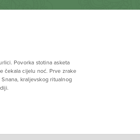
rlici. Povorka stotina asketa
je čekala cijelu noć. Prve zrake
 Snana, kraljevskog ritualnog
iji.