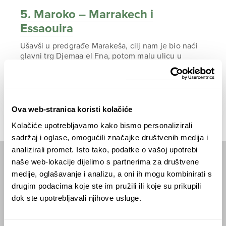
5. Maroko – Marrakech i
Essaouira
Ušavši u predgrađe Marakeša, cilj nam je bio naći
glavni trg Djemaa el Fna, potom malu ulicu u
njegovom jugoistočnom kutu u kojoj se nalazi
hotel koji smo rezervirali. U zraku kao da se
osjećala napetost, kao da se slutila strka i ludilo.
ČITAJTE DALJE
Ova web-stranica koristi kolačiće
Kolačiće upotrebljavamo kako bismo personalizirali
sadržaj i oglase, omogućili značajke društvenih medija i
analizirali promet. Isto tako, podatke o vašoj upotrebi
naše web-lokacije dijelimo s partnerima za društvene
Početna
medije, oglašavanje i analizu, a oni ih mogu kombinirati s
drugim podacima koje ste im pružili ili koje su prikupili
Predavanja
dok ste upotrebljavali njihove usluge.
Izdanja