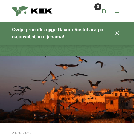
0
marocco
Ovdje pronađi knjige Davora Rostuhara po
najpovoljnijim cijenama!
Početna stranica
24. 10. 2016.