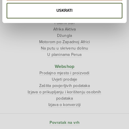
Tjedan tibetanske kulture
USKRATI
Putopisi
Polarni san
Afrika Aktiva
Džungla
Motorom po Zapadnoj Africi
Na putu u skrivenu dolinu
U planinama Perua
Webshop
Prodajno mjesto i proizvodi
Uvjeti prodaje
Zaštita povjerljivih podataka
Izjava o prikupljanju i korištenju osobnih
podataka
Izjava o konverziji
Povratak na vrh