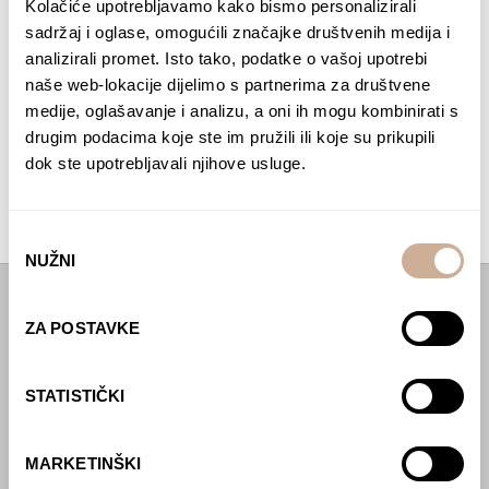
Kolačiće upotrebljavamo kako bismo personalizirali
10. 11. 2023.
sadržaj i oglase, omogućili značajke društvenih medija i
Oglas za posao: Djelatnik/ica u
analizirali promet. Isto tako, podatke o vašoj upotrebi
VR kinu KEK
naše web-lokacije dijelimo s partnerima za društvene
medije, oglašavanje i analizu, a oni ih mogu kombinirati s
Tražimo posvećenu i entuzijastičnu osobu za rad u
drugim podacima koje ste im pružili ili koje su prikupili
VR kinu KEK!
dok ste upotrebljavali njihove usluge.
ČITAJTE DALJE
Odabir
NUŽNI
pristanka
Početna
ZA POSTAVKE
Predavanja
STATISTIČKI
Izdanja
Webshop
MARKETINŠKI