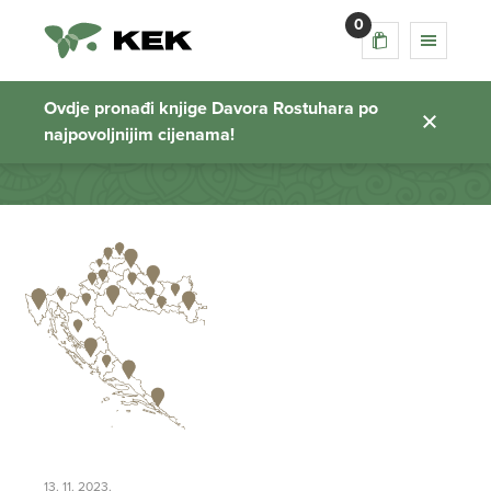
0
posao
Ovdje pronađi knjige Davora Rostuhara po
najpovoljnijim cijenama!
Početna stranica
13. 11. 2023.