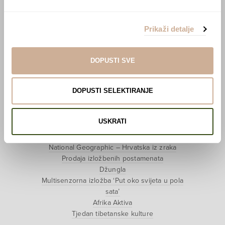
O nama
Učlani se u KEK!
Prikaži detalje
Lovci sakupljači
O projektu
DOPUSTI SVE
Kupi knjigu
Pogledaj VR film
DOPUSTI SELEKTIRANJE
Event s autorom
Projekti
USKRATI
Ljubav oko svijeta
Polarni san
National Geographic – Hrvatska iz zraka
Prodaja izložbenih postamenata
Džungla
Multisenzorna izložba ‘Put oko svijeta u pola
sata’
Afrika Aktiva
Tjedan tibetanske kulture