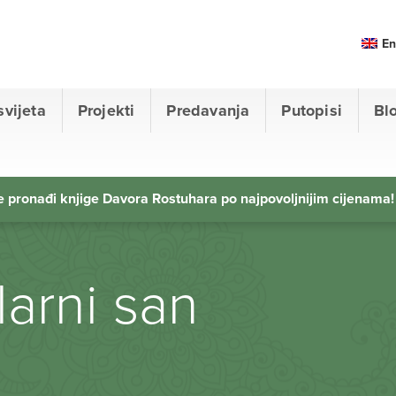
En
svijeta
Projekti
Predavanja
Putopisi
Bl
 pronađi knjige Davora Rostuhara po najpovoljnijim cijenama!
larni san