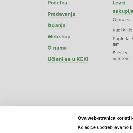
Početna
Lovci
sakuplj
Predavanja
O projekt
Izdanja
Kupi knjig
Webshop
Pogledaj
film
O nama
Event s
Učlani se u KEK!
autorom
Ova web-stranica koristi 
Kolačiće upotrebljavamo ka