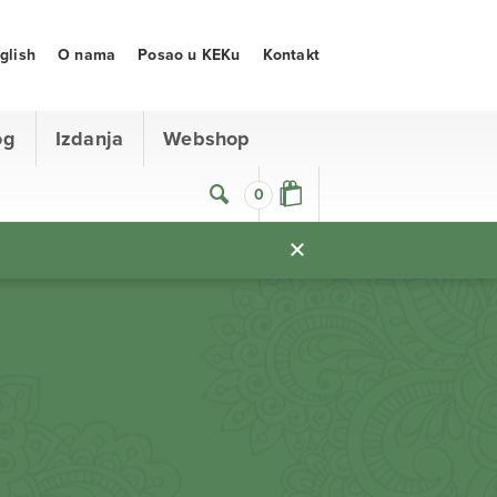
glish
O nama
Posao u KEKu
Kontakt
og
Izdanja
Webshop
0