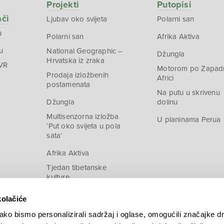
Projekti
Putopisi
ači
Ljubav oko svijeta
Polarni san
u
Polarni san
Afrika Aktiva
u
National Geographic –
Džungla
Hrvatska iz zraka
 VR
Motorom po Zapad
Prodaja izložbenih
Africi
postamenata
Na putu u skrivenu
Džungla
dolinu
Multisenzorna izložba
U planinama Perua
‘Put oko svijeta u pola
sata’
Afrika Aktiva
Tjedan tibetanske
kulture
kolačiće
ko bismo personalizirali sadržaj i oglase, omogućili značajke d