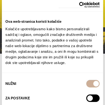
Ova web-stranica koristi kolačiće
Kolačiće upotrebljavamo kako bismo personalizirali
sadržaj i oglase, omogućili značajke društvenih medija i
analizirali promet. Isto tako, podatke o vašoj upotrebi
naše web-lokacije dijelimo s partnerima za društvene
medije, oglašavanje i analizu, a oni ih mogu kombinirati s
drugim podacima koje ste im pružili ili koje su prikupili
16. 11. 2016.
dok ste upotrebljavali njihove usluge.
Samo nek’ se kreće!
Knjiga “Samo nek’ se kreće!”, Davora Rostuhara,
Odabir
ponajprije opisuje putovanje biciklom od Zagreba
NUŽNI
pristanka
do Egipta.
ČITAJTE DALJE
ZA POSTAVKE