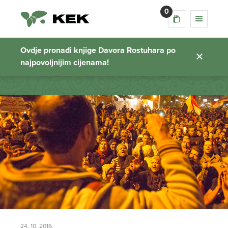
0
putopis egipat
Ovdje pronađi knjige Davora Rostuhara po
najpovoljnijim cijenama!
Početna stranica
24. 10. 2016.