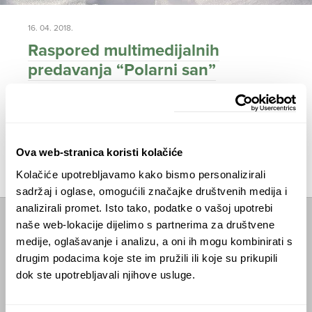
16. 04. 2018.
Raspored multimedijalnih
predavanja “Polarni san”
Tijekom cijele 2018. godine Davor će obilaziti
gradove diljem Hrvatske i održati multimedijalno
predavanje o ekspediciji na Južni pol
ČITAJTE DALJE
Ova web-stranica koristi kolačiće
Kolačiće upotrebljavamo kako bismo personalizirali
sadržaj i oglase, omogućili značajke društvenih medija i
analizirali promet. Isto tako, podatke o vašoj upotrebi
naše web-lokacije dijelimo s partnerima za društvene
Početna
medije, oglašavanje i analizu, a oni ih mogu kombinirati s
drugim podacima koje ste im pružili ili koje su prikupili
Predavanja
dok ste upotrebljavali njihove usluge.
Izdanja