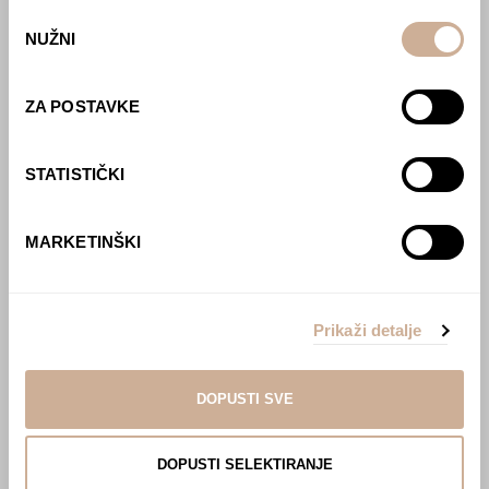
Webshop
Odabir
NUŽNI
pristanka
O nama
Učlani se u KEK!
ZA POSTAVKE
Lovci sakupljači
STATISTIČKI
O projektu
Kupi knjigu
Pogledaj VR film
MARKETINŠKI
Event s autorom
Projekti
Ljubav oko svijeta
Prikaži detalje
Polarni san
National Geographic – Hrvatska iz zraka
Prodaja izložbenih postamenata
DOPUSTI SVE
Džungla
Multisenzorna izložba ‘Put oko svijeta u pola
sata’
DOPUSTI SELEKTIRANJE
Afrika Aktiva