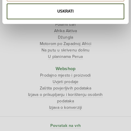
Tjedan tibetanske kulture
USKRATI
Putopisi
Polarni san
Afrika Aktiva
Džungla
Motorom po Zapadnoj Africi
Na putu u skrivenu dolinu
U planinama Perua
Webshop
Prodajno mjesto i proizvodi
Uvjeti prodaje
Zaštita povjerljivih podataka
Izjava o prikupljanju i korištenju osobnih
podataka
Izjava o konverziji
Povratak na vrh