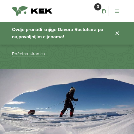
0
raspored predavanja
rostuhar
Ovdje pronađi knjige Davora Rostuhara po
najpovoljnijim cijenama!
Početna stranica