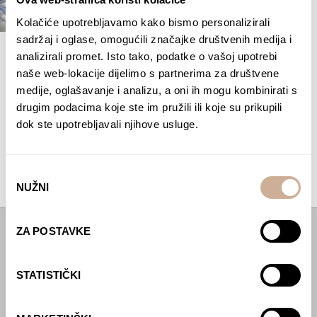
Kolačiće upotrebljavamo kako bismo personalizirali
sadržaj i oglase, omogućili značajke društvenih medija i
analizirali promet. Isto tako, podatke o vašoj upotrebi
25. 01. 2018.
naše web-lokacije dijelimo s partnerima za društvene
Javljanje u učionicu – tjedan IV.
medije, oglašavanje i analizu, a oni ih mogu kombinirati s
15.01.2018. objavili smo rezultate IV kviza na temu
drugim podacima koje ste im pružili ili koje su prikupili
“Antarktika”. U kvizu je ukupno sudjelovalo 1598
dok ste upotrebljavali njihove usluge.
učenika iz 68 škola.
ČITAJTE DALJE
Odabir
NUŽNI
pristanka
ZA POSTAVKE
Početna
Predavanja
STATISTIČKI
Izdanja