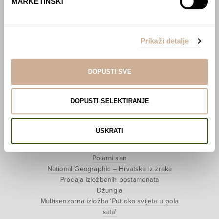
MARKETINŠKI
Webshop
O nama
Prikaži detalje
Učlani se u KEK!
DOPUSTI SVE
Lovci sakupljači
O projektu
Kupi knjigu
DOPUSTI SELEKTIRANJE
Pogledaj VR film
Event s autorom
USKRATI
Projekti
Ljubav oko svijeta
Polarni san
National Geographic – Hrvatska iz zraka
Prodaja izložbenih postamenata
Džungla
Multisenzorna izložba ‘Put oko svijeta u pola
sata’