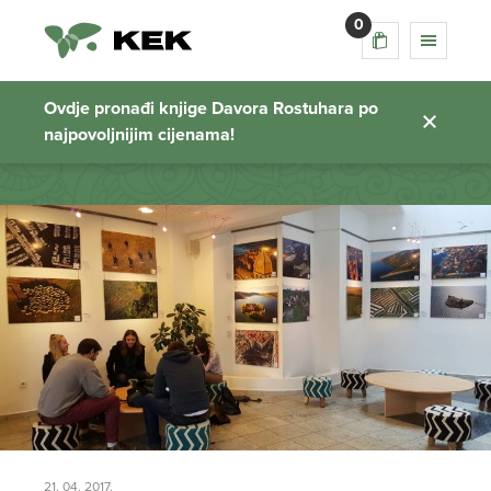
0
rostuhar u skolama
Ovdje pronađi knjige Davora Rostuhara po
najpovoljnijim cijenama!
Početna stranica
21. 04. 2017.